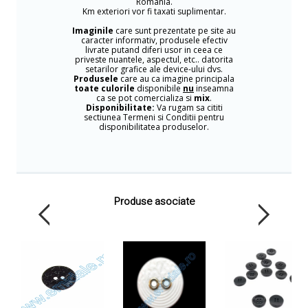
Romania.
Km exteriori vor fi taxati suplimentar.
Imaginile
care sunt prezentate pe site au
caracter informativ, produsele efectiv
livrate putand diferi usor in ceea ce
priveste nuantele, aspectul, etc.. datorita
setarilor grafice ale device-ului dvs.
Produsele
care au ca imagine principala
toate culorile
disponibile
nu
inseamna
ca se pot comercializa si
mix
.
Disponibilitate:
Va rugam sa cititi
sectiunea Termeni si Conditii pentru
disponibilitatea produselor.
Produse asociate