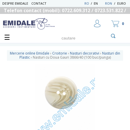
DESPRE EMIDALE
CONTACT
RO
/
EN
RON
/
EURO
Telefon contact (mobil): 0722.609.312 / 0723.531.822 /
0725.558.219
0
Mercerie online Emidale
›
Croitorie
›
Nasturi decorativi
›
Nasturi din
Plastic
›
Nasturi cu Doua Gauri 3866/40 (100 buc/punga)
UTILIZATOR NOU
RECUPEREAZA PAROLA