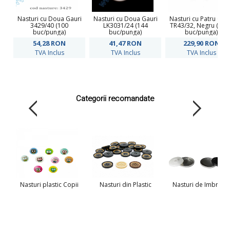
Nasturi cu Doua Gauri
Nasturi cu Doua Gauri
Nasturi cu Patru Gau
3429/40 (100
LK3031/24 (144
TR43/32, Negru (100
buc/punga)
buc/punga)
buc/punga)
54,28
RON
41,47
RON
229,90
RON
TVA Inclus
TVA Inclus
TVA Inclus
Categorii recomandate
Nasturi plastic Copii
Nasturi din Plastic
Nasturi de Imbraca