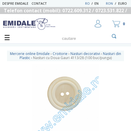
DESPRE EMIDALE
CONTACT
RO
/
EN
RON
/
EURO
Telefon contact (mobil): 0722.609.312 / 0723.531.822 /
0725.558.219
0
Mercerie online Emidale
›
Croitorie
›
Nasturi decorativi
›
Nasturi din
Plastic
›
Nasturi cu Doua Gauri 4113/28 (100 buc/punga)
UTILIZATOR NOU
RECUPEREAZA PAROLA