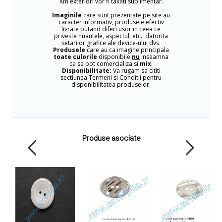
Km exteriori vor fi taxati suplimentar.
Imaginile
care sunt prezentate pe site au
caracter informativ, produsele efectiv
livrate putand diferi usor in ceea ce
priveste nuantele, aspectul, etc.. datorita
setarilor grafice ale device-ului dvs.
Produsele
care au ca imagine principala
toate culorile
disponibile
nu
inseamna
ca se pot comercializa si
mix
.
Disponibilitate:
Va rugam sa cititi
sectiunea Termeni si Conditii pentru
disponibilitatea produselor.
Produse asociate