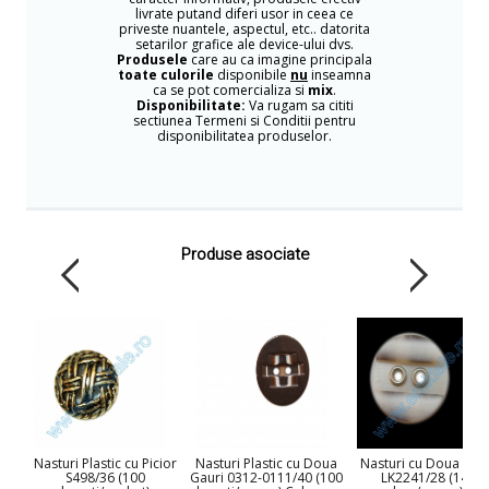
livrate putand diferi usor in ceea ce
priveste nuantele, aspectul, etc.. datorita
setarilor grafice ale device-ului dvs.
Produsele
care au ca imagine principala
toate culorile
disponibile
nu
inseamna
ca se pot comercializa si
mix
.
Disponibilitate:
Va rugam sa cititi
sectiunea Termeni si Conditii pentru
disponibilitatea produselor.
Produse asociate
Nasturi Plastic cu Picior
Nasturi Plastic cu Doua
Nasturi cu Doua Gau
S498/36 (100
Gauri 0312-0111/40 (100
LK2241/28 (144