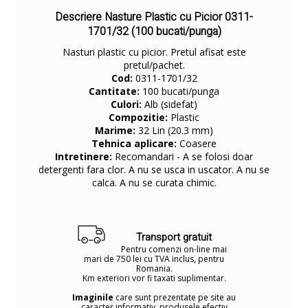
Descriere Nasture Plastic cu Picior 0311-
1701/32 (100 bucati/punga)
Nasturi plastic cu picior. Pretul afisat este
pretul/pachet.
Cod:
0311-1701/32
Cantitate:
100 bucati/punga
Culori:
Alb (sidefat)
Compozitie:
Plastic
Marime:
32 Lin (20.3 mm)
Tehnica aplicare:
Coasere
Intretinere:
Recomandari - A se folosi doar
detergenti fara clor. A nu se usca in uscator. A nu se
calca. A nu se curata chimic.
Transport gratuit
Pentru comenzi on-line mai
mari de 750 lei cu TVA inclus, pentru
Romania.
Km exteriori vor fi taxati suplimentar.
Imaginile
care sunt prezentate pe site au
caracter informativ, produsele efectiv