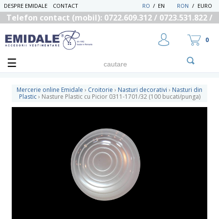
DESPRE EMIDALE
CONTACT
RO
/
EN
RON
/
EURO
Telefon contact (mobil): 0722.609.312 / 0723.531.822 /
0725.558.219
0
Mercerie online Emidale
›
Croitorie
›
Nasturi decorativi
›
Nasturi din
Plastic
›
Nasture Plastic cu Picior 0311-1701/32 (100 bucati/punga)
UTILIZATOR NOU
RECUPEREAZA PAROLA