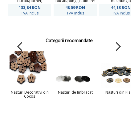
bucati/pachet)
bucati/punga) Culoare:
buc/punga)
Maro
133,84
RON
48,59
RON
44,13
RON
TVA Inclus
TVA Inclus
TVA Inclus
Categorii recomandate
Nasturi Decorativi din
Nasturi de Imbracat
Nasturi din Plastic
Cocos