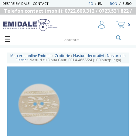
DESPRE EMIDALE
CONTACT
RO
/
EN
RON
/
EURO
Telefon contact (mobil): 0722.609.312 / 0723.531.822 /
0725.558.219
0
Mercerie online Emidale
›
Croitorie
›
Nasturi decorativi
›
Nasturi din
Plastic
›
Nasturi cu Doua Gauri 0314-4668/24 (100 buc/punga)
UTILIZATOR NOU
RECUPEREAZA PAROLA