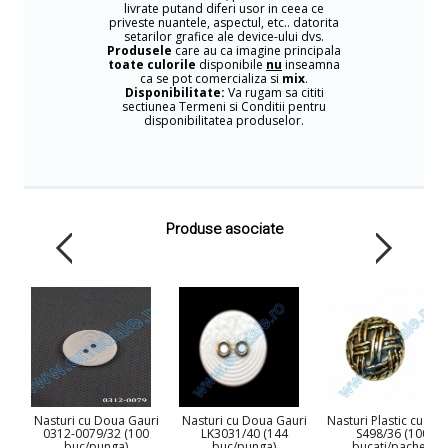
livrate putand diferi usor in ceea ce
priveste nuantele, aspectul, etc.. datorita
setarilor grafice ale device-ului dvs.
Produsele
care au ca imagine principala
toate culorile
disponibile
nu
inseamna
ca se pot comercializa si
mix
.
Disponibilitate:
Va rugam sa cititi
sectiunea Termeni si Conditii pentru
disponibilitatea produselor.
Produse asociate
Nasturi cu Doua Gauri
Nasturi cu Doua Gauri
Nasturi Plastic cu Pici
0312-0079/32 (100
LK3031/40 (144
S498/36 (100
buc/punga)
buc/punga)
bucati/pachet)