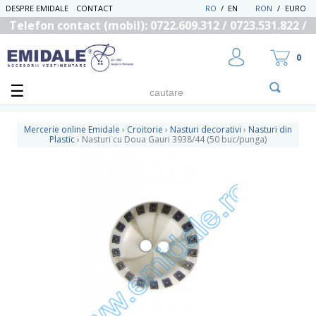
DESPRE EMIDALE
CONTACT
RO
/
EN
RON
/
EURO
Telefon contact (mobil): 0722.609.312 / 0723.531.822 /
0725.558.219
0
Mercerie online Emidale
›
Croitorie
›
Nasturi decorativi
›
Nasturi din
Plastic
›
Nasturi cu Doua Gauri 3938/44 (50 buc/punga)
UTILIZATOR NOU
RECUPEREAZA PAROLA