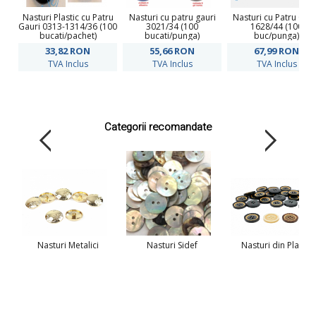
Nasturi Plastic cu Patru
Nasturi cu patru gauri
Nasturi cu Patru 031
Gauri 0313-1314/36 (100
3021/34 (100
1628/44 (100
bucati/pachet)
bucati/punga)
buc/punga)
33,82
RON
55,66
RON
67,99
RON
TVA Inclus
TVA Inclus
TVA Inclus
Categorii recomandate
Nasturi Metalici
Nasturi Sidef
Nasturi din Plastic