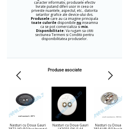
caracter informativ, produsele efectiv
livrate putand diferi usor in ceea ce
priveste nuantele, aspectul, etc.. datorita
setarilor grafice ale device-ului dvs.
Produsele
care au ca imagine principala
toate culorile
disponibile
nu
inseamna
ca se pot comercializa si
mix
.
Disponibilitate:
Va rugam sa cititi
sectiunea Termeni si Conditii pentru
disponibilitatea produselor.
Produse asociate
Nasturi cu Doua Gauri
Nasturi cu Doua Gauri
Nasturi cu Doua Gau
3871/40 (50 buc/punga)
LK3031/36 (144
3816/48 (50 buc/pung