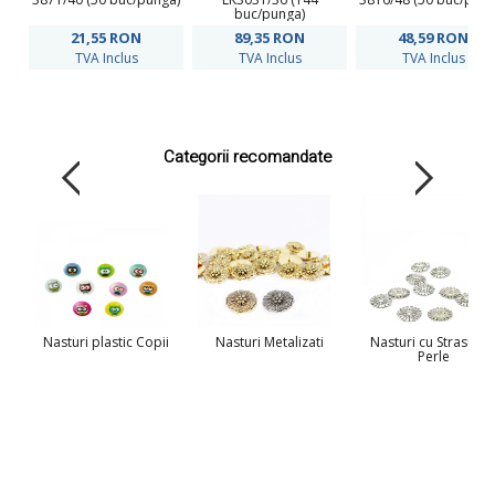
buc/punga)
21,55
RON
89,35
RON
48,59
RON
TVA Inclus
TVA Inclus
TVA Inclus
Categorii recomandate
Nasturi plastic Copii
Nasturi Metalizati
Nasturi cu Strasuri s
Perle