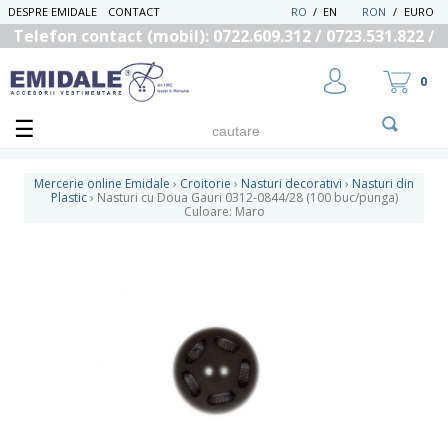
DESPRE EMIDALE
CONTACT
RO
/
EN
RON
/
EURO
Telefon contact (mobil): 0722.609.312 / 0723.531.822 /
0725.558.219
0
Mercerie online Emidale
›
Croitorie
›
Nasturi decorativi
›
Nasturi din
Plastic
›
Nasturi cu Doua Gauri 0312-0844/28 (100 buc/punga)
Culoare: Maro
UTILIZATOR NOU
RECUPEREAZA PAROLA