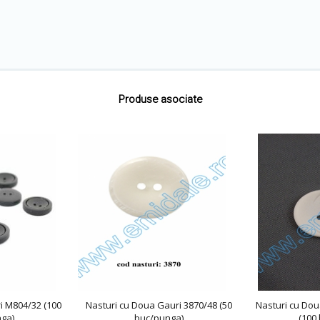
Produse asociate
i M804/32 (100
Nasturi cu Doua Gauri 3870/48 (50
Nasturi cu Dou
nga)
buc/punga)
(100