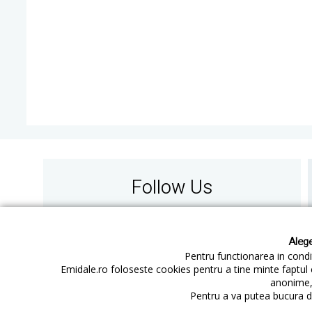
Follow Us
Alege
Pentru functionarea in condit
Emidale.ro foloseste cookies pentru a tine minte faptul 
anonime, 
Contact
Cum cumperi
Pentru a va putea bucura de
Cum platesc