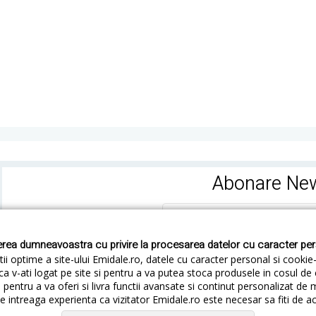
Abonare New
rea dumneavoastra cu privire la procesarea datelor cu caracter pe
ii optime a site-ului Emidale.ro, datele cu caracter personal si cookie
ca v-ati logat pe site si pentru a va putea stoca produsele in cosul d
pentru a va oferi si livra functii avansate si continut personalizat de 
 intreaga experienta ca vizitator Emidale.ro este necesar sa fiti de a
Cum livram
Cum returnezi
Termeni si Conditii
Conf