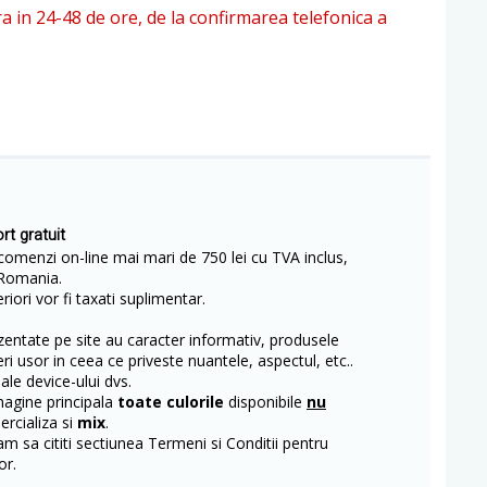
ra in 24-48 de ore, de la confirmarea telefonica a
rt gratuit
comenzi on-line mai mari de 750 lei cu TVA inclus,
Romania.
iori vor fi taxati suplimentar.
entate pe site au caracter informativ, produsele
eri usor in ceea ce priveste nuantele, aspectul, etc..
 ale device-ului dvs.
magine principala
toate culorile
disponibile
nu
rcializa si
mix
.
m sa cititi sectiunea Termeni si Conditii pentru
or.