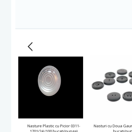
Nasture Plastic cu Picior 0311-
Nasturi cu Doua Gaur
1701/24 (100 bucati/punga)
bucati/pu