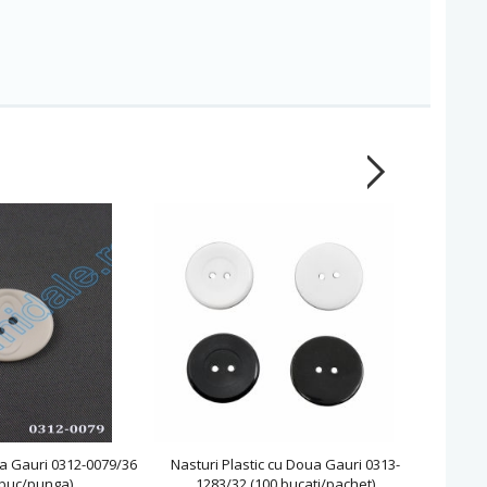
a Gauri 0312-0079/36
Nasturi Plastic cu Doua Gauri 0313-
Nasturi
 buc/punga)
1283/32 (100 bucati/pachet)