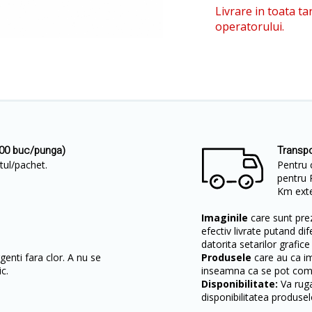
Livrare in toata ta
operatorului.
500 buc/punga)
Transpo
etul/pachet.
Pentru 
pentru 
Km exter
Imaginile
care sunt prez
efectiv livrate putand dif
datorita setarilor grafice
enti fara clor. A nu se
Produsele
care au ca i
c.
inseamna ca se pot come
Disponibilitate:
Va ruga
disponibilitatea produsel