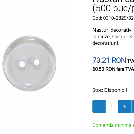
(500 buc/
Cod: 0310-2825/32
Nasturi decorativi d
la bluze, sacouri s
decoratiuni.
73.21 RON
TVA
60.50 RON
fara TVA
Stoc:
Disponibil
-
+
Comanda minima est