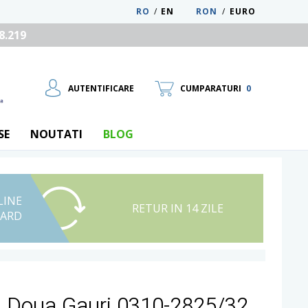
RO
/
EN
RON
/
EURO
8.219
AUTENTIFICARE
CUMPARATURI
0
SE
NOUTATI
BLOG
LINE
UTILIZATOR NOU
RETUR IN 14 ZILE
CARD
RECUPEREAZA PAROLA
u Doua Gauri 0310-2825/32