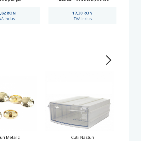
,82
RON
17,30
RON
VA Inclus
TVA Inclus
uri Metalici
Cutii Nasturi