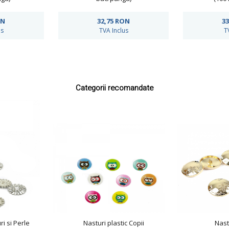
ON
32,75
RON
33
us
TVA Inclus
T
Categorii recomandate
ri si Perle
Nasturi plastic Copii
Nast