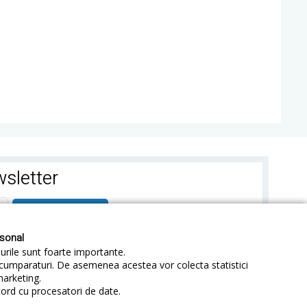
sletter
ABONEAZA-TE
rsonal
-urile sunt foarte importante.
e cumparaturi. De asemenea acestea vor colecta statistici
marketing.
cord cu procesatori de date.
identialitate
Sitemap
Blog
ANPC