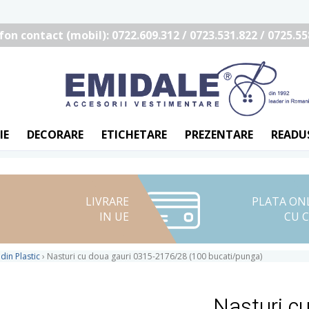
fon contact (mobil): 0722.609.312 / 0723.531.822 / 0725.55
IE
DECORARE
ETICHETARE
PREZENTARE
READU
LIVRARE
PLATA ON
IN UE
CU 
din Plastic
›
Nasturi cu doua gauri 0315-2176/28 (100 bucati/punga)
Nasturi c