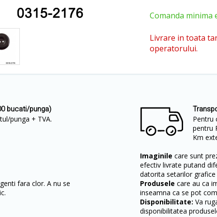
Comanda minima est
Livrare in toata ta
operatorului.
00 bucati/punga)
Transpo
retul/punga + TVA.
Pentru 
pentru 
Km exter
Imaginile
care sunt prez
efectiv livrate putand dif
datorita setarilor grafice
enti fara clor. A nu se
Produsele
care au ca i
c.
inseamna ca se pot come
Disponibilitate:
Va ruga
disponibilitatea produsel