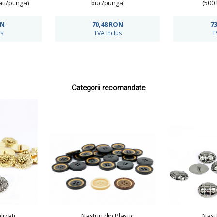
ati/punga)
buc/punga)
(500
ON
70,48
RON
73
us
TVA Inclus
T
Categorii recomandate
lizati
Nasturi din Plastic
Nastu