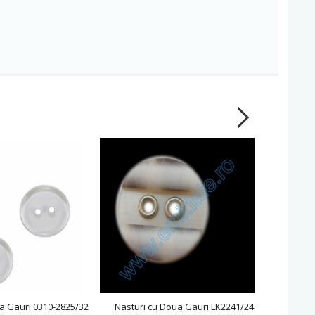
a Gauri 0310-2825/32
Nasturi cu Doua Gauri LK2241/24
Nasturi