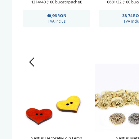
1314/40 (100 bucati/pachet)
0681/32 (100 buc
40,96
RON
38,74
R
TVA Inclus
TVA Incl
Nasturi Decorativi din Lemn
Nasturi Meta