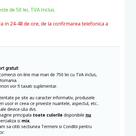
e de 50 lei, TVA Inclus.
ra in 24-48 de ore, de la confirmarea telefonica a
rt gratuit
comenzi on-line mai mari de 750 lei cu TVA inclus,
Romania.
iori vor fi taxati suplimentar.
entate pe site au caracter informativ, produsele
eri usor in ceea ce priveste nuantele, aspectul, etc..
 ale device-ului dvs.
magine principala
toate culorile
disponibile
nu
rcializa si
mix
.
m sa cititi sectiunea Termeni si Conditii pentru
or.