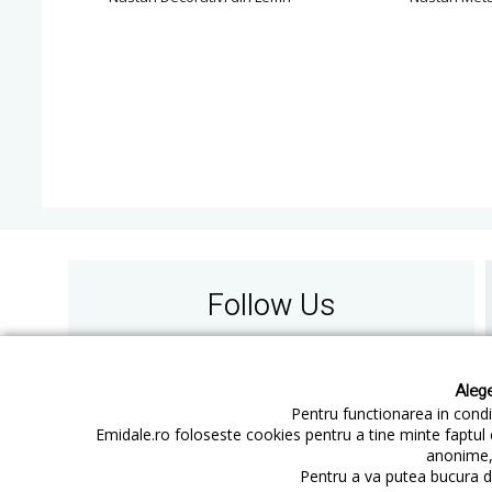
Follow Us
Alege
Pentru functionarea in condit
Emidale.ro foloseste cookies pentru a tine minte faptul 
anonime, 
Contact
Cum cumperi
Pentru a va putea bucura de
Cum platesc