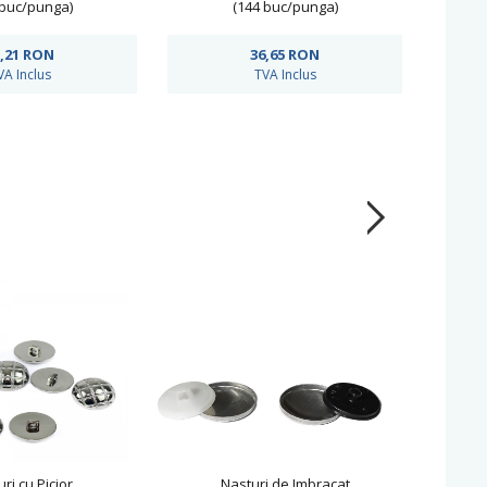
 buc/punga)
(144 buc/punga)
,21
RON
36,65
RON
VA Inclus
TVA Inclus
ri cu Picior
Nasturi de Imbracat