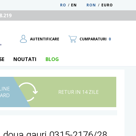
RO
/
EN
RON
/
EURO
8.219
AUTENTIFICARE
CUMPARATURI
0
SE
NOUTATI
BLOG
LINE
UTILIZATOR NOU
RETUR IN 14 ZILE
CARD
RECUPEREAZA PAROLA
u doua gauri 0315-2176/28