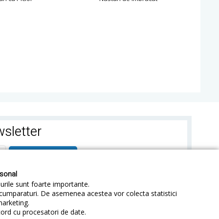
sletter
ABONEAZA-TE
rsonal
-urile sunt foarte importante.
e cumparaturi. De asemenea acestea vor colecta statistici
marketing.
cord cu procesatori de date.
identialitate
Sitemap
Blog
ANPC