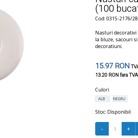
(100 buca
Cod: 0315-2176/28
Nasturi decorativi d
la bluze, sacouri s
decoratiuni.
15.97 RON
TVA
13.20 RON
fara TVA
Culori
ALB
NEGRU
Stoc:
Disponibil
-
+