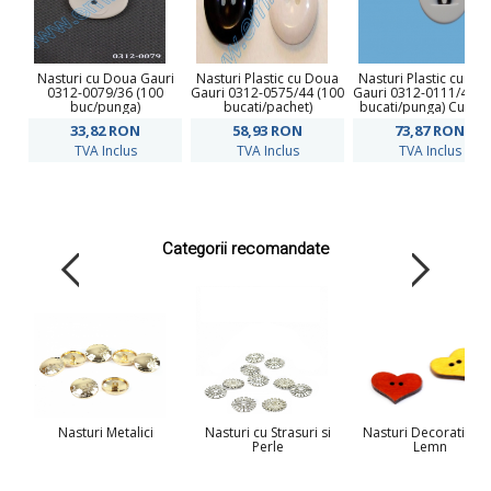
Nasturi cu Doua Gauri
Nasturi Plastic cu Doua
Nasturi Plastic cu Do
0312-0079/36 (100
Gauri 0312-0575/44 (100
Gauri 0312-0111/48 (
buc/punga)
bucati/pachet)
bucati/punga) Culoar
Alb
33,82
RON
58,93
RON
73,87
RON
TVA Inclus
TVA Inclus
TVA Inclus
Categorii recomandate
Nasturi Metalici
Nasturi cu Strasuri si
Nasturi Decorativi di
Perle
Lemn