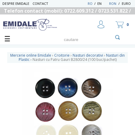
DESPRE EMIDALE
CONTACT
RO
/
EN
RON
/
EURO
Telefon contact (mobil): 0722.609.312 / 0723.531.822 /
0725.558.219
0
Mercerie online Emidale
›
Croitorie
›
Nasturi decorativi
›
Nasturi din
Plastic
›
Nasturi cu Patru Gauri B2800/24 (100 buc/pachet)
UTILIZATOR NOU
RECUPEREAZA PAROLA