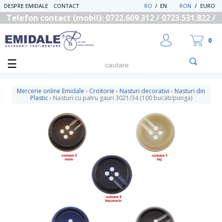
DESPRE EMIDALE
CONTACT
RO
/
EN
RON
/
EURO
Telefon contact (mobil): 0722.609.312 / 0723.531.822 /
0725.558.219
0
Mercerie online Emidale
›
Croitorie
›
Nasturi decorativi
›
Nasturi din
Plastic
›
Nasturi cu patru gauri 3021/34 (100 bucati/punga)
UTILIZATOR NOU
RECUPEREAZA PAROLA