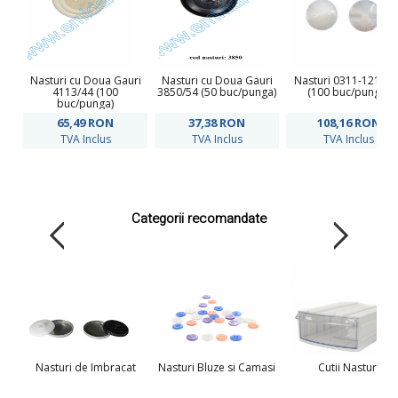
Nasturi cu Doua Gauri
Nasturi cu Doua Gauri
Nasturi 0311-1210/4
4113/44 (100
3850/54 (50 buc/punga)
(100 buc/punga)
buc/punga)
65,49
RON
37,38
RON
108,16
RON
TVA Inclus
TVA Inclus
TVA Inclus
Categorii recomandate
Nasturi de Imbracat
Nasturi Bluze si Camasi
Cutii Nasturi