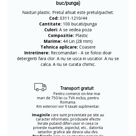
buc/punga)
Nasturi plastic. Pretul afisat este pretul/pachet.
Cod:
0311-1210/44
Cantitate:
100 bucati/punga
Culori:
A se vedea poza
Compozitie:
Plastic
Marime:
44 Lin (28 mm)
Tehnica aplicare:
Coasere
Intretinere:
Recomandari - A se folosi doar
detergenti fara clor. A nu se usca in uscator. A nu se
calca. A nu se curata chimic.
Transport gratuit
Pentru comenzi on-line mai
mari de 750 lei cu TVA inclus, pentru
Romania.
Km exteriori vor fi taxati suplimentar.
Imaginile
care sunt prezentate pe site au
caracter informativ, produsele efectiv
livrate putand diferi usor in ceea ce
priveste nuantele, aspectul, etc.. datorita
setarilor grafice ale device-ului dvs.