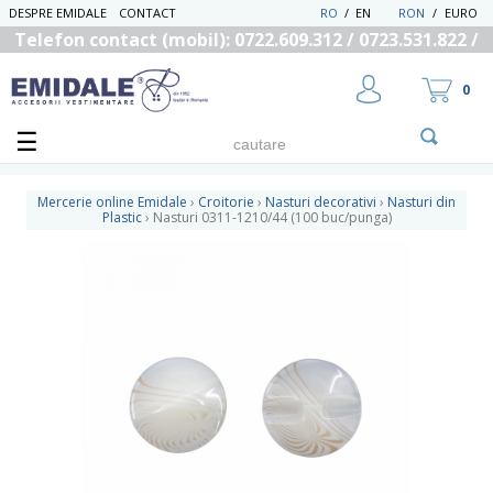
DESPRE EMIDALE
CONTACT
RO
/
EN
RON
/
EURO
Telefon contact (mobil): 0722.609.312 / 0723.531.822 /
0725.558.219
0
Mercerie online Emidale
›
Croitorie
›
Nasturi decorativi
›
Nasturi din
Plastic
›
Nasturi 0311-1210/44 (100 buc/punga)
UTILIZATOR NOU
RECUPEREAZA PAROLA