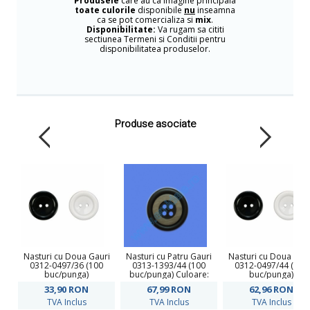
Produsele
care au ca imagine principala
toate culorile
disponibile
nu
inseamna
ca se pot comercializa si
mix
.
Disponibilitate:
Va rugam sa cititi
sectiunea Termeni si Conditii pentru
disponibilitatea produselor.
Produse asociate
Nasturi cu Doua Gauri
Nasturi cu Patru Gauri
Nasturi cu Doua Gau
0312-0497/36 (100
0313-1393/44 (100
0312-0497/44 (100
buc/punga)
buc/punga) Culoare:
buc/punga)
Negru
33,90
RON
67,99
RON
62,96
RON
TVA Inclus
TVA Inclus
TVA Inclus