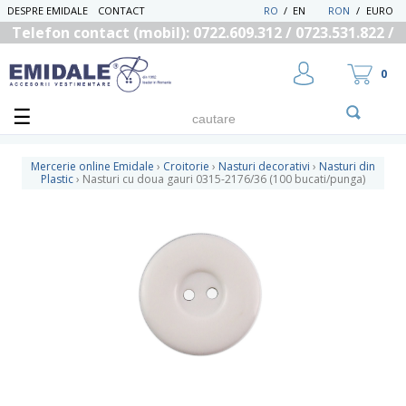
DESPRE EMIDALE
CONTACT
RO
/
EN
RON
/
EURO
Telefon contact (mobil): 0722.609.312 / 0723.531.822 /
0725.558.219
0
Mercerie online Emidale
›
Croitorie
›
Nasturi decorativi
›
Nasturi din
Plastic
›
Nasturi cu doua gauri 0315-2176/36 (100 bucati/punga)
UTILIZATOR NOU
RECUPEREAZA PAROLA