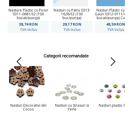
Nasture Plastic cu Picior
Nasturi cu Patru 0313-
Nasturi Plastic cu Do
0311-0681/32 (100
1628/32 (100
Gauri 0312-0111/40 (
bucati/punga)
buc/punga)
bucati/punga) Culoar
Alb
38,74
RON
29,17
RON
48,59
RON
TVA Inclus
TVA Inclus
TVA Inclus
Categorii recomandate
Nasturi Decorativi din
Nasturi cu Strasuri si
Nasturi plastic Copi
Cocos
Perle