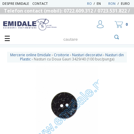
DESPRE EMIDALE
CONTACT
RO
/
EN
RON
/
EURO
Telefon contact (mobil): 0722.609.312 / 0723.531.822 /
0725.558.219
0
Mercerie online Emidale
›
Croitorie
›
Nasturi decorativi
›
Nasturi din
Plastic
›
Nasturi cu Doua Gauri 3429/40 (100 buc/punga)
UTILIZATOR NOU
RECUPEREAZA PAROLA