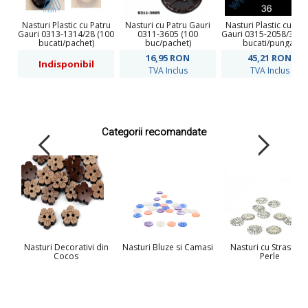
Nasturi Plastic cu Patru
Nasturi cu Patru Gauri
Nasturi Plastic cu Pat
Gauri 0313-1314/28 (100
0311-3605 (100
Gauri 0315-2058/36 (
bucati/pachet)
buc/pachet)
bucati/punga)
16,95
RON
45,21
RON
Indisponibil
TVA Inclus
TVA Inclus
Categorii recomandate
Nasturi Decorativi din
Nasturi Bluze si Camasi
Nasturi cu Strasuri s
Cocos
Perle