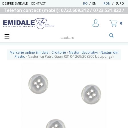
DESPRE EMIDALE
CONTACT
RO
/
EN
RON
/
EURO
Telefon contact (mobil): 0722.609.312 / 0723.531.822 /
0725.558.219
0
Mercerie online Emidale
›
Croitorie
›
Nasturi decorativi
›
Nasturi din
Plastic
›
Nasturi cu Patru Gauri 0310-1269/20 (500 buc/punga)
UTILIZATOR NOU
RECUPEREAZA PAROLA