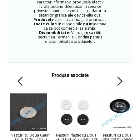
caracter informativ, produsele efectiv
livrate putand diferi usor in ceea ce
priveste nuantele, aspectul, etc.. datorita
setarilor grafice ale device-ului dvs.
Produsele
care au ca imagine principala
toate culorile
disponibile
nu
inseamna
ca se pot comercializa si
mix
.
Disponibilitate:
Va rugam sa cititi
sectiunea Termeni si Conditii pentru
disponibilitatea produselor.
Produse asociate
Nasturi cu Doua Gauri
Nasturi Plastic cu Doua
Nasturi cu Doua Gau
0312-0079/32 (100
Gauri 0313-1283/48 (100
3850/48 (50 buc/pung