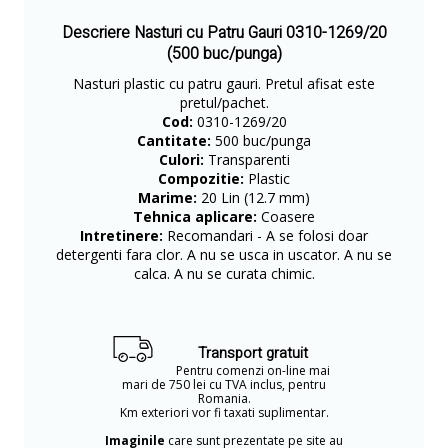
Descriere Nasturi cu Patru Gauri 0310-1269/20
(500 buc/punga)
Nasturi plastic cu patru gauri. Pretul afisat este
pretul/pachet.
Cod:
0310-1269/20
Cantitate:
500 buc/punga
Culori:
Transparenti
Compozitie:
Plastic
Marime:
20 Lin (12.7 mm)
Tehnica aplicare:
Coasere
Intretinere:
Recomandari - A se folosi doar
detergenti fara clor. A nu se usca in uscator. A nu se
calca. A nu se curata chimic.
Transport gratuit
Pentru comenzi on-line mai
mari de 750 lei cu TVA inclus, pentru
Romania.
Km exteriori vor fi taxati suplimentar.
Imaginile
care sunt prezentate pe site au