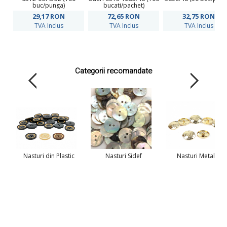
buc/punga)
bucati/pachet)
29,17
RON
72,65
RON
32,75
RON
TVA Inclus
TVA Inclus
TVA Inclus
Categorii recomandate
Nasturi din Plastic
Nasturi Sidef
Nasturi Metalici