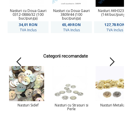
Nasturi cu Doua Gauri
Nasturi cu Doua Gauri
Nasturi AKH3232/4
0312-0886/32 (100
3809/44 (100
(144 buc/punga)
buc/punga)
buc/punga)
34,01
RON
65,49
RON
127,78
RON
TVA Inclus
TVA Inclus
TVA Inclus
Categorii recomandate
Nasturi Sidef
Nasturi cu Strasuri si
Nasturi Metalizati
Perle