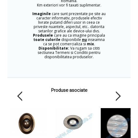
Romania.
Km exteriori vor fi taxati suplimentar.
Imaginile
care sunt prezentate pe site au
caracter informativ, produsele efectiv
livrate putand diferi usor in ceea ce
priveste nuantele, aspectul, etc.. datorita
setarilor grafice ale device-ului dvs.
Produsele
care au ca imagine principala
toate culorile
disponibile
nu
inseamna
ca se pot comercializa si
mix
.
Disponibilitate:
Va rugam sa cititi
sectiunea Termeni si Conditii pentru
disponibilitatea produselor.
Produse asociate