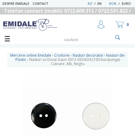
DESPRE EMIDALE
CONTACT
RO
/
EN
RON
/
EURO
Telefon contact (mobil): 0722.609.312 / 0723.531.822 /
0725.558.219
0
Mercerie online Emidale
›
Croitorie
›
Nasturi decorativi
›
Nasturi din
Plastic
›
Nasturi cu Doua Gauri 0312-0334/24 (100 buc/punga)
Culoare: Alb, Negru
UTILIZATOR NOU
RECUPEREAZA PAROLA