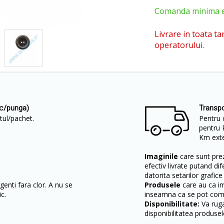
Comanda minima est
Livrare in toata ta
operatorului.
uc/punga)
Transpo
etul/pachet.
Pentru 
pentru 
Km exter
Imaginile
care sunt prez
efectiv livrate putand dif
datorita setarilor grafice
enti fara clor. A nu se
Produsele
care au ca i
c.
inseamna ca se pot come
Disponibilitate:
Va ruga
disponibilitatea produsel