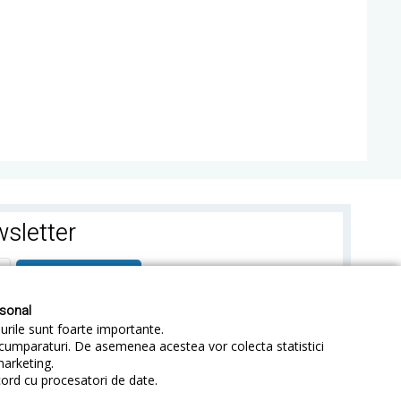
sletter
ABONEAZA-TE
rsonal
-urile sunt foarte importante.
e cumparaturi. De asemenea acestea vor colecta statistici
marketing.
cord cu procesatori de date.
identialitate
Sitemap
Blog
ANPC