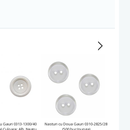
ru Gauri 0313-1300/40
Nasturi cu Doua Gauri 0310-2825/28
N
) Culoare: Alb, Negru
(500 buc/punga)