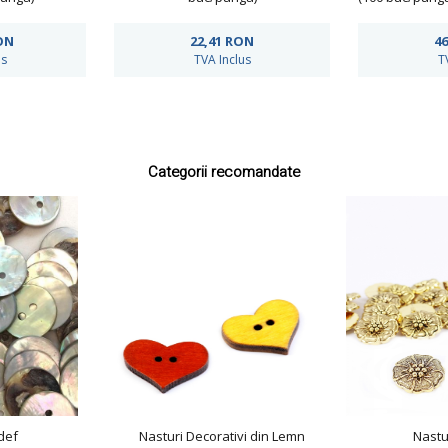
ON
22,41
RON
46
us
TVA Inclus
T
Categorii recomandate
def
Nasturi Decorativi din Lemn
Nastu