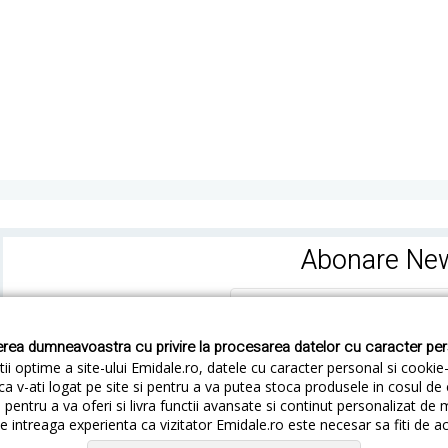
Abonare New
rea dumneavoastra cu privire la procesarea datelor cu caracter pe
ii optime a site-ului Emidale.ro, datele cu caracter personal si cookie
ca v-ati logat pe site si pentru a va putea stoca produsele in cosul d
pentru a va oferi si livra functii avansate si continut personalizat de 
 intreaga experienta ca vizitator Emidale.ro este necesar sa fiti de a
Cum livram
Cum returnezi
Termeni si Conditii
Conf