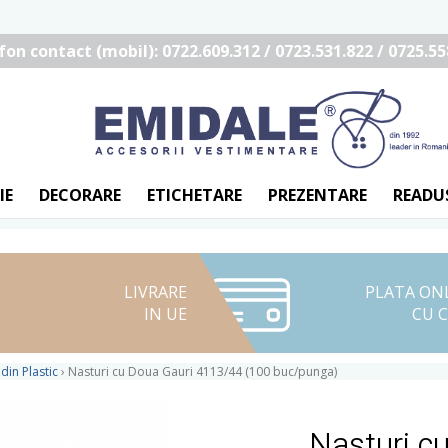
fon contact (mobil): 0722.609.312 / 0723.531.822 / 0725.55
IE
DECORARE
ETICHETARE
PREZENTARE
READU
LIVRARE
PLATA ON
IN UE
CU 
din Plastic
›
Nasturi cu Doua Gauri 4113/44 (100 buc/punga)
Nasturi c