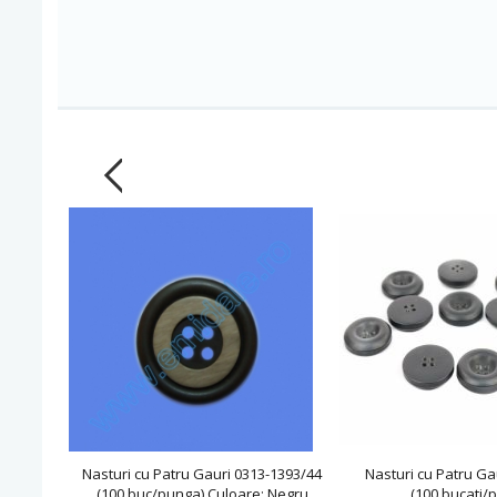
Nasturi cu Patru Gauri 0313-1393/44
Nasturi cu Patru G
(100 buc/punga) Culoare: Negru
(100 bucati/