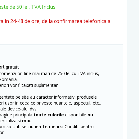
e de 50 lei, TVA Inclus.
ra in 24-48 de ore, de la confirmarea telefonica a
rt gratuit
comenzi on-line mai mari de 750 lei cu TVA inclus,
Romania.
iori vor fi taxati suplimentar.
entate pe site au caracter informativ, produsele
eri usor in ceea ce priveste nuantele, aspectul, etc..
 ale device-ului dvs.
magine principala
toate culorile
disponibile
nu
rcializa si
mix
.
m sa cititi sectiunea Termeni si Conditii pentru
or.