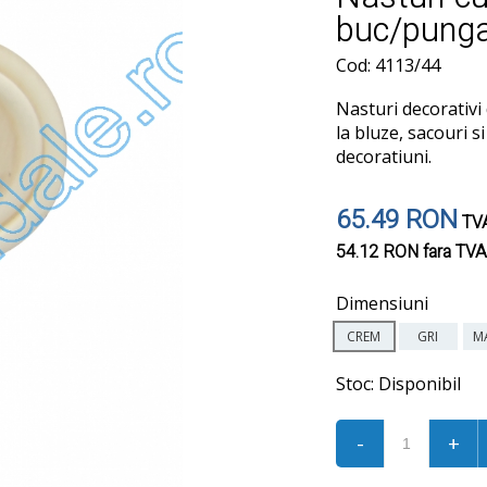
buc/pung
Cod: 4113/44
Nasturi decorativi d
la bluze, sacouri s
decoratiuni.
65.49 RON
TVA
54.12 RON
fara TVA
Dimensiuni
CREM
GRI
M
Stoc:
Disponibil
-
+