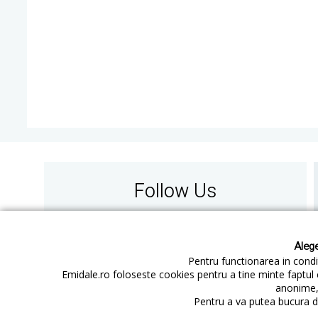
Follow Us
Alege
Pentru functionarea in condit
Emidale.ro foloseste cookies pentru a tine minte faptul 
anonime, 
Contact
Cum cumperi
Pentru a va putea bucura de
Cum platesc