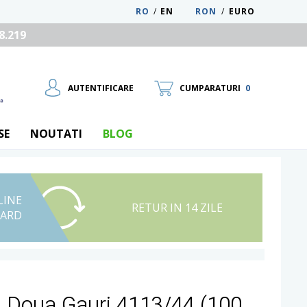
RO
/
EN
RON
/
EURO
8.219
AUTENTIFICARE
CUMPARATURI
0
SE
NOUTATI
BLOG
LINE
UTILIZATOR NOU
RETUR IN 14 ZILE
CARD
RECUPEREAZA PAROLA
u Doua Gauri 4113/44 (100