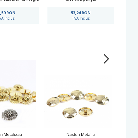
,59
RON
53,24
RON
VA Inclus
TVA Inclus
ri Metalizati
Nasturi Metalici