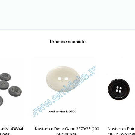
Produse asociate
auri M1438/44
Nasturi cu Doua Gauri 3870/36 (100
Nasturi cu Pat
punga)
buc/punga)
(100 buc/punga