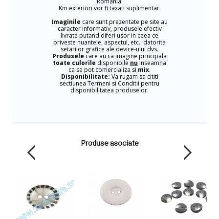
Romania.
Km exteriori vor fi taxati suplimentar.
Imaginile
care sunt prezentate pe site au
caracter informativ, produsele efectiv
livrate putand diferi usor in ceea ce
priveste nuantele, aspectul, etc.. datorita
setarilor grafice ale device-ului dvs.
Produsele
care au ca imagine principala
toate culorile
disponibile
nu
inseamna
ca se pot comercializa si
mix
.
Disponibilitate:
Va rugam sa cititi
sectiunea Termeni si Conditii pentru
disponibilitatea produselor.
Produse asociate