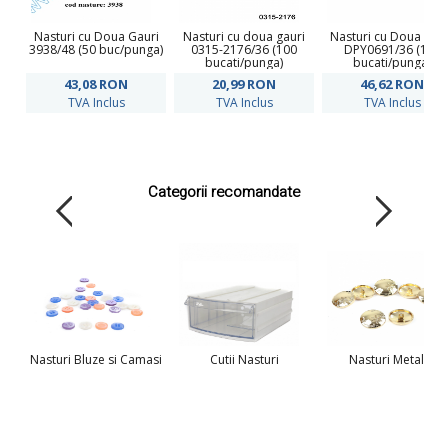
Nasturi cu Doua Gauri
Nasturi cu doua gauri
Nasturi cu Doua Gau
3938/48 (50 buc/punga)
0315-2176/36 (100
DPY0691/36 (100
bucati/punga)
bucati/punga)
43,08
RON
20,99
RON
46,62
RON
TVA Inclus
TVA Inclus
TVA Inclus
Categorii recomandate
Nasturi Bluze si Camasi
Cutii Nasturi
Nasturi Metalici