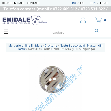
DESPRE EMIDALE
CONTACT
RO
/
EN
RON
/
EURO
Telefon contact (mobil): 0722.609.312 / 0723.531.822 /
0725.558.219
0
Mercerie online Emidale
›
Croitorie
›
Nasturi decorativi
›
Nasturi din
Plastic
›
Nasturi cu Doua Gauri 3816/44 (100 buc/punga)
UTILIZATOR NOU
RECUPEREAZA PAROLA