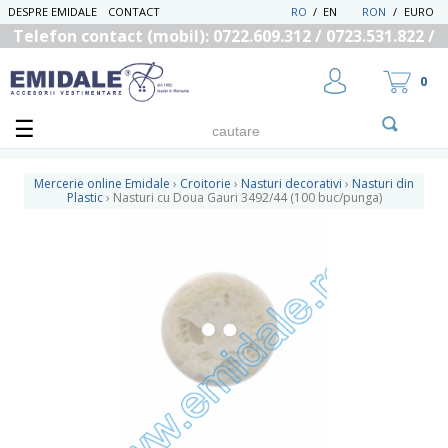
DESPRE EMIDALE
CONTACT
RO
/
EN
RON
/
EURO
Telefon contact (mobil): 0722.609.312 / 0723.531.822 /
0725.558.219
0
Mercerie online Emidale
›
Croitorie
›
Nasturi decorativi
›
Nasturi din
Plastic
›
Nasturi cu Doua Gauri 3492/44 (100 buc/punga)
UTILIZATOR NOU
RECUPEREAZA PAROLA