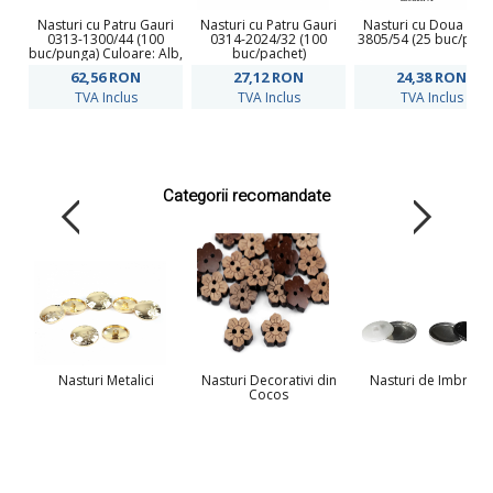
Nasturi cu Patru Gauri
Nasturi cu Patru Gauri
Nasturi cu Doua Gau
0313-1300/44 (100
0314-2024/32 (100
3805/54 (25 buc/pung
buc/punga) Culoare: Alb,
buc/pachet)
Negru
62,56
RON
27,12
RON
24,38
RON
TVA Inclus
TVA Inclus
TVA Inclus
Categorii recomandate
Nasturi Metalici
Nasturi Decorativi din
Nasturi de Imbraca
Cocos