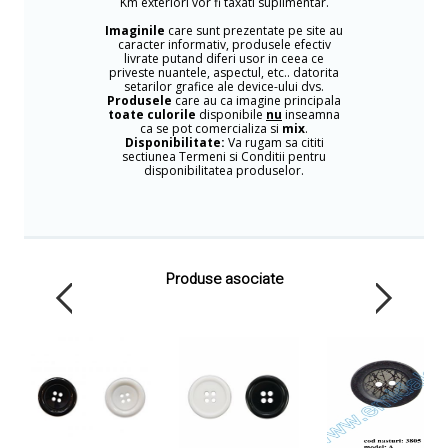
Km exteriori vor fi taxati suplimentar.
Imaginile
care sunt prezentate pe site au
caracter informativ, produsele efectiv
livrate putand diferi usor in ceea ce
priveste nuantele, aspectul, etc.. datorita
setarilor grafice ale device-ului dvs.
Produsele
care au ca imagine principala
toate culorile
disponibile
nu
inseamna
ca se pot comercializa si
mix
.
Disponibilitate:
Va rugam sa cititi
sectiunea Termeni si Conditii pentru
disponibilitatea produselor.
Produse asociate