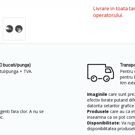
Livrare in toata ta
operatorului.
0 bucati/punga)
Transpo
retul/punga + TVA.
Pentru 
pentru 
Km exter
Imaginile
care sunt prez
efectiv livrate putand dif
datorita setarilor grafice
enti fara clor. A nu se
Produsele
care au ca i
c.
inseamna ca se pot come
Disponibilitate:
Va ruga
disponibilitatea produsel