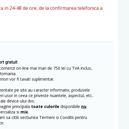
ra in 24-48 de ore, de la confirmarea telefonica a
rt gratuit
comenzi on-line mai mari de 750 lei cu TVA inclus,
Romania.
iori vor fi taxati suplimentar.
entate pe site au caracter informativ, produsele
eri usor in ceea ce priveste nuantele, aspectul, etc..
 ale device-ului dvs.
magine principala
toate culorile
disponibile
nu
rcializa si
mix
.
m sa cititi sectiunea Termeni si Conditii pentru
or.