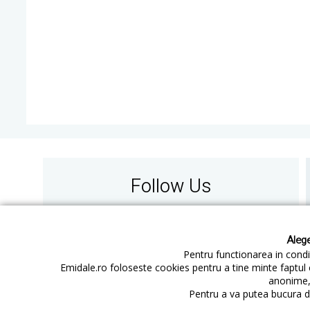
Follow Us
Alege
Pentru functionarea in condit
Emidale.ro foloseste cookies pentru a tine minte faptul 
anonime, 
Contact
Cum cumperi
Pentru a va putea bucura de
Cum platesc