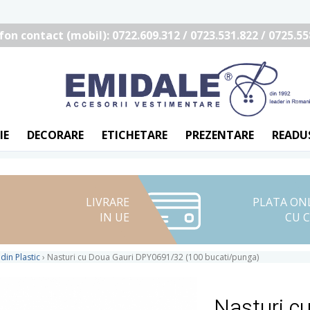
fon contact (mobil): 0722.609.312 / 0723.531.822 / 0725.55
IE
DECORARE
ETICHETARE
PREZENTARE
READU
LIVRARE
PLATA ON
IN UE
CU 
din Plastic
›
Nasturi cu Doua Gauri DPY0691/32 (100 bucati/punga)
Nasturi c