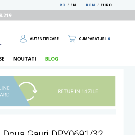
RO
/
EN
RON
/
EURO
8.219
AUTENTIFICARE
CUMPARATURI
0
SE
NOUTATI
BLOG
LINE
UTILIZATOR NOU
RETUR IN 14 ZILE
CARD
RECUPEREAZA PAROLA
u Doua Gauri DPY0691/32