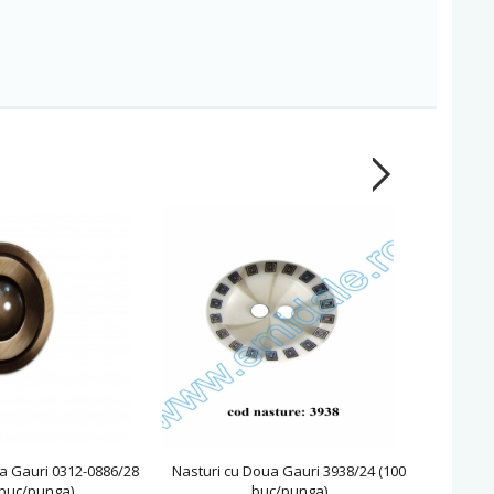
a Gauri 0312-0886/28
Nasturi cu Doua Gauri 3938/24 (100
Nasturi
 buc/punga)
buc/punga)
2129