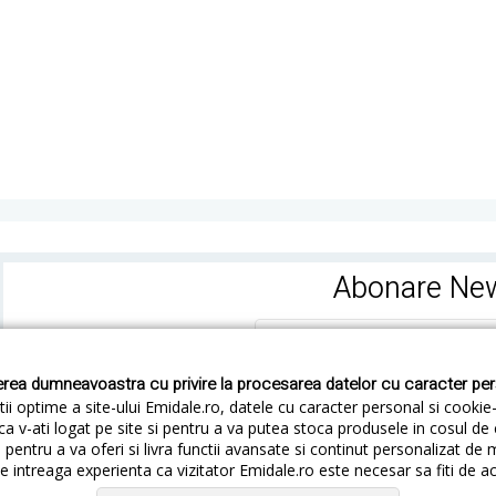
Abonare New
rea dumneavoastra cu privire la procesarea datelor cu caracter pe
ii optime a site-ului Emidale.ro, datele cu caracter personal si cookie
ca v-ati logat pe site si pentru a va putea stoca produsele in cosul d
pentru a va oferi si livra functii avansate si continut personalizat de 
 intreaga experienta ca vizitator Emidale.ro este necesar sa fiti de a
Cum livram
Cum returnezi
Termeni si Conditii
Conf