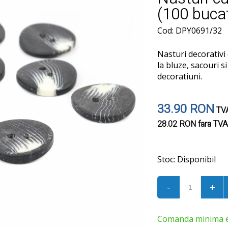
(100 buca
Cod: DPY0691/32
Nasturi decorativi d
la bluze, sacouri s
decoratiuni.
33.90 RON
TVA
28.02 RON
fara TVA
Stoc:
Disponibil
-
+
Comanda minima est