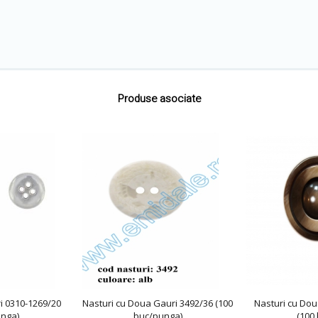
Produse asociate
i 0310-1269/20
Nasturi cu Doua Gauri 3492/36 (100
Nasturi cu Dou
unga)
buc/punga)
(100