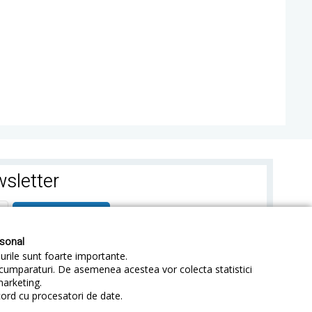
sletter
ABONEAZA-TE
rsonal
-urile sunt foarte importante.
e cumparaturi. De asemenea acestea vor colecta statistici
marketing.
cord cu procesatori de date.
identialitate
Sitemap
Blog
ANPC