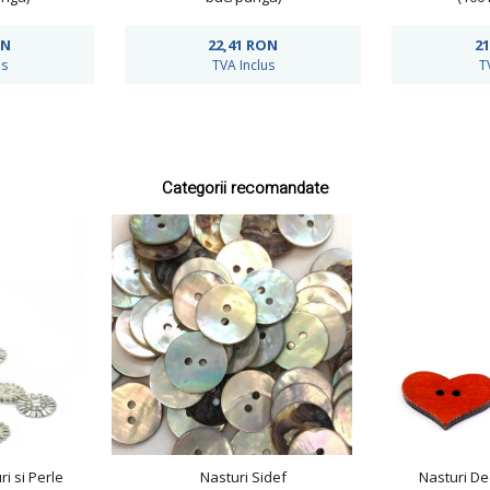
ON
22,41
RON
21
us
TVA Inclus
T
Categorii recomandate
ri si Perle
Nasturi Sidef
Nasturi De