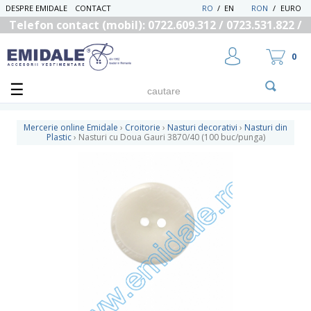
DESPRE EMIDALE
CONTACT
RO
/
EN
RON
/
EURO
Telefon contact (mobil): 0722.609.312 / 0723.531.822 /
0725.558.219
0
Mercerie online Emidale
›
Croitorie
›
Nasturi decorativi
›
Nasturi din
Plastic
›
Nasturi cu Doua Gauri 3870/40 (100 buc/punga)
UTILIZATOR NOU
RECUPEREAZA PAROLA