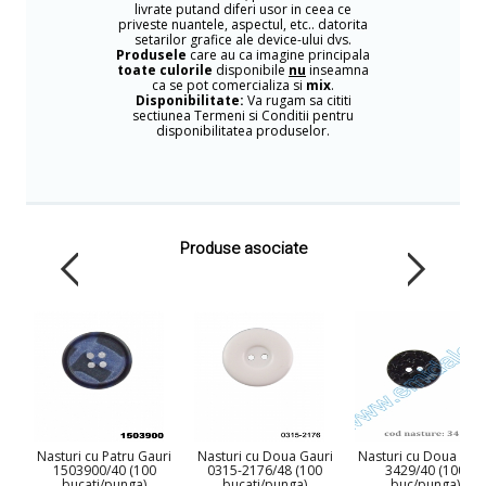
livrate putand diferi usor in ceea ce
priveste nuantele, aspectul, etc.. datorita
setarilor grafice ale device-ului dvs.
Produsele
care au ca imagine principala
toate culorile
disponibile
nu
inseamna
ca se pot comercializa si
mix
.
Disponibilitate:
Va rugam sa cititi
sectiunea Termeni si Conditii pentru
disponibilitatea produselor.
Produse asociate
Nasturi cu Patru Gauri
Nasturi cu Doua Gauri
Nasturi cu Doua Gau
1503900/40 (100
0315-2176/48 (100
3429/40 (100
bucati/punga)
bucati/punga)
buc/punga)