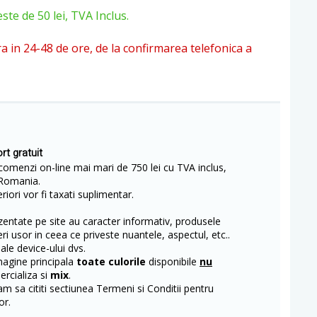
e de 50 lei, TVA Inclus.
ra in 24-48 de ore, de la confirmarea telefonica a
rt gratuit
comenzi on-line mai mari de 750 lei cu TVA inclus,
Romania.
iori vor fi taxati suplimentar.
entate pe site au caracter informativ, produsele
eri usor in ceea ce priveste nuantele, aspectul, etc..
 ale device-ului dvs.
magine principala
toate culorile
disponibile
nu
rcializa si
mix
.
m sa cititi sectiunea Termeni si Conditii pentru
or.