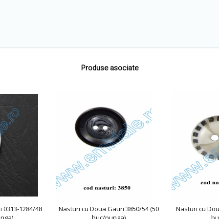
Produse asociate
i 0313-1284/48
Nasturi cu Doua Gauri 3850/54 (50
Nasturi cu Dou
unga)
buc/punga)
bu