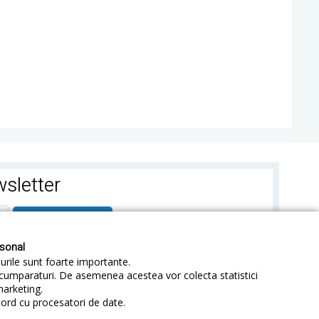
sletter
ABONEAZA-TE
rsonal
-urile sunt foarte importante.
e cumparaturi. De asemenea acestea vor colecta statistici
marketing.
cord cu procesatori de date.
identialitate
Sitemap
Blog
ANPC