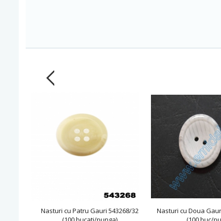
Nasturi cu Patru Gauri 543268/32
Nasturi cu Doua Gaur
(100 bucati/punga)
(100 buc/p