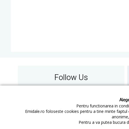
Follow Us
Alege
Pentru functionarea in condit
Emidale.ro foloseste cookies pentru a tine minte faptul 
anonime, 
Contact
Cum cumperi
Pentru a va putea bucura de
Cum platesc