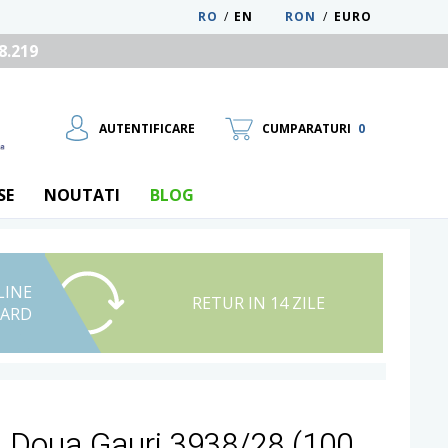
RO
/
EN
RON
/
EURO
8.219
AUTENTIFICARE
CUMPARATURI
0
SE
NOUTATI
BLOG
LINE
UTILIZATOR NOU
RETUR IN 14 ZILE
CARD
RECUPEREAZA PAROLA
u Doua Gauri 3938/28 (100