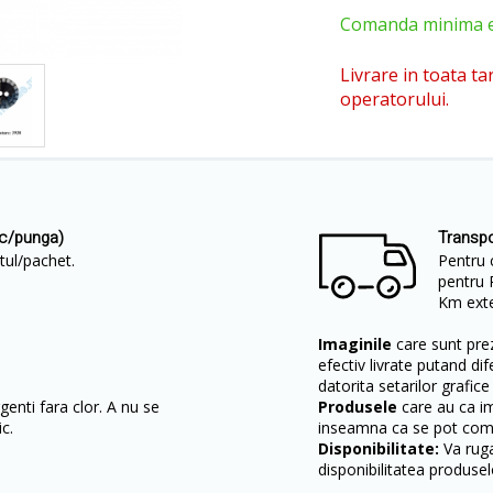
Comanda minima est
Livrare in toata ta
operatorului.
uc/punga)
Transpo
etul/pachet.
Pentru 
pentru 
Km exter
Imaginile
care sunt prez
efectiv livrate putand dif
datorita setarilor grafice
enti fara clor. A nu se
Produsele
care au ca i
c.
inseamna ca se pot come
Disponibilitate:
Va ruga
disponibilitatea produsel