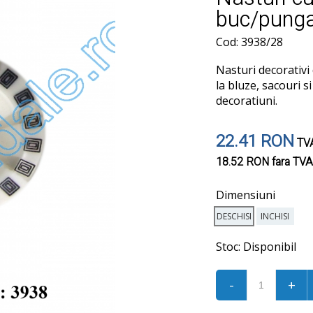
buc/pung
Cod: 3938/28
Nasturi decorativi d
la bluze, sacouri s
decoratiuni.
22.41 RON
TVA
18.52 RON
fara TVA
Dimensiuni
DESCHISI
INCHISI
Stoc:
Disponibil
-
+