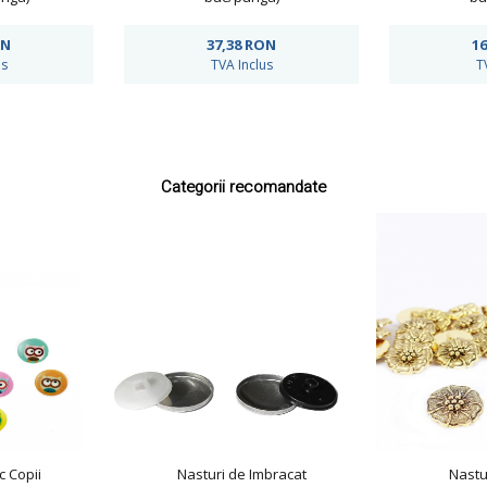
ON
37,38
RON
16
us
TVA Inclus
T
Categorii recomandate
c Copii
Nasturi de Imbracat
Nastu