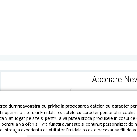
Abonare New
rea dumneavoastra cu privire la procesarea datelor cu caracter pe
ii optime a site-ului Emidale.ro, datele cu caracter personal si cookie
ca v-ati logat pe site si pentru a va putea stoca produsele in cosul d
pentru a va oferi si livra functii avansate si continut personalizat de 
 intreaga experienta ca vizitator Emidale.ro este necesar sa fiti de a
Cum livram
Cum returnezi
Termeni si Conditii
Conf