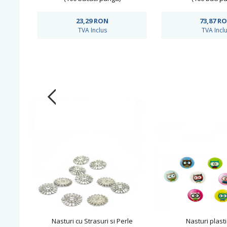
23,29
RON
73,87
R
TVA Inclus
TVA Incl
Nasturi cu Strasuri si Perle
Nasturi plasti