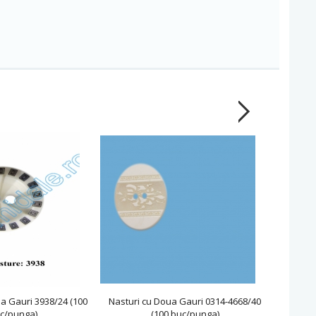
a Gauri 3938/24 (100
Nasturi cu Doua Gauri 0314-4668/40
Nasturi
c/punga)
(100 buc/punga)