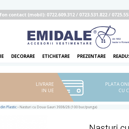
fon contact (mobil): 0722.609.312 / 0723.531.822 / 0725.55
IE
DECORARE
ETICHETARE
PREZENTARE
READU
LIVRARE
PLATA ON
IN UE
CU 
din Plastic
›
Nasturi cu Doua Gauri 3938/28 (100 buc/punga)
Nasturi c