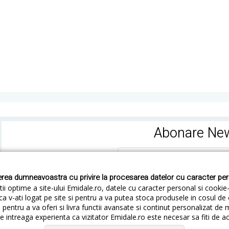
Abonare New
rea dumneavoastra cu privire la procesarea datelor cu caracter pe
ii optime a site-ului Emidale.ro, datele cu caracter personal si cookie
ca v-ati logat pe site si pentru a va putea stoca produsele in cosul d
pentru a va oferi si livra functii avansate si continut personalizat de 
 intreaga experienta ca vizitator Emidale.ro este necesar sa fiti de a
Cum livram
Cum returnezi
Termeni si Conditii
Conf