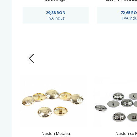
29,38
RON
72,65
R
TVA Inclus
TVA Incl
Nasturi Metalici
Nasturi cu P