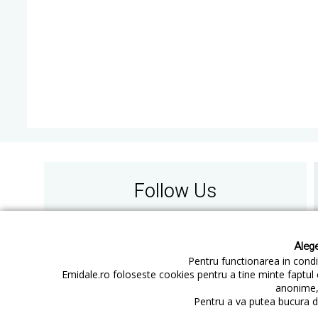
Follow Us
Alege
Pentru functionarea in condit
Emidale.ro foloseste cookies pentru a tine minte faptul 
anonime, 
Contact
Cum cumperi
Pentru a va putea bucura de
Cum platesc