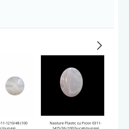
311-1210/48 (100
Nasture Plastic cu Picior 0311-
Nastur
c/punga)
1425/36 (100 bucati/punga)