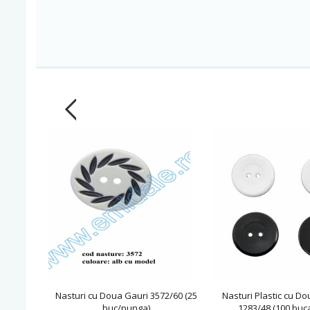
Nasturi cu Doua Gauri 3572/60 (25
Nasturi Plastic cu Do
buc/punga)
1283/48 (100 buca