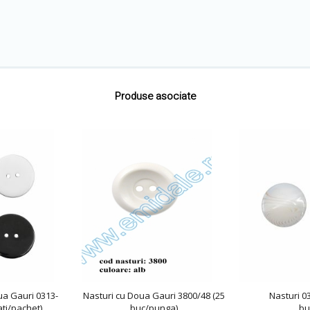
Produse asociate
ua Gauri 0313-
Nasturi cu Doua Gauri 3800/48 (25
Nasturi 0
ti/pachet)
buc/punga)
bu