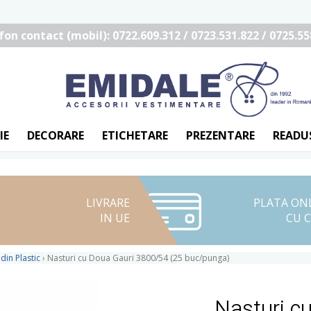
fon contact (mobil): 0722.609.312 / 0723.531.822 / 0725.55
IE
DECORARE
ETICHETARE
PREZENTARE
READU
LIVRARE
PLATA ON
IN UE
CU 
din Plastic
›
Nasturi cu Doua Gauri 3800/54 (25 buc/punga)
Nasturi c