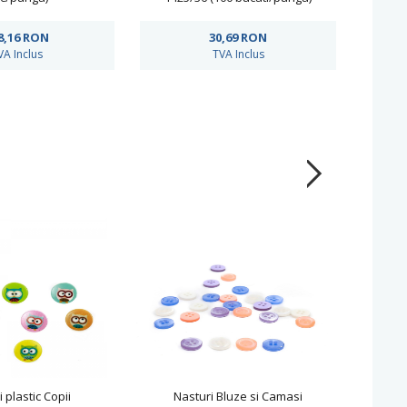
8,16
RON
30,69
RON
VA Inclus
TVA Inclus
 plastic Copii
Nasturi Bluze si Camasi