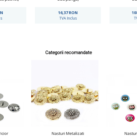
ON
16,37
RON
10
us
TVA Inclus
T
Categorii recomandate
icior
Nasturi Metalizati
Nasturi