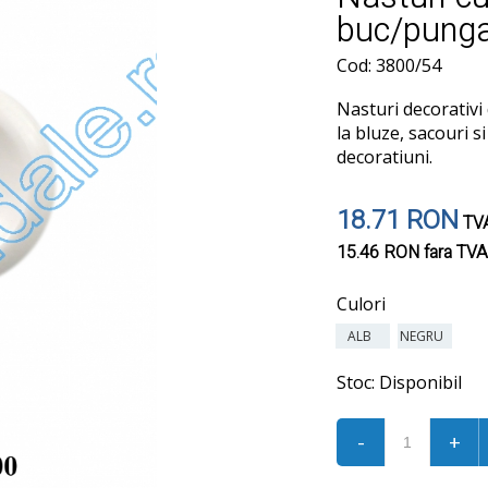
buc/pung
Cod: 3800/54
Nasturi decorativi d
la bluze, sacouri s
decoratiuni.
18.71 RON
TVA
15.46 RON
fara TVA
Culori
ALB
NEGRU
Stoc:
Disponibil
-
+