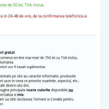
e de 50 lei, TVA Inclus.
ra in 24-48 de ore, de la confirmarea telefonica a
rt gratuit
comenzi on-line mai mari de 750 lei cu TVA inclus,
Romania.
iori vor fi taxati suplimentar.
entate pe site au caracter informativ, produsele
eri usor in ceea ce priveste nuantele, aspectul, etc..
 ale device-ului dvs.
magine principala
toate culorile
disponibile
nu
rcializa si
mix
.
m sa cititi sectiunea Termeni si Conditii pentru
or.