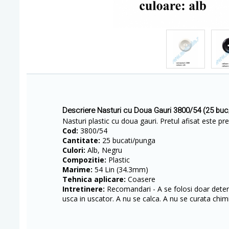
Descriere Nasturi cu Doua Gauri 3800/54 (25 bu
Nasturi plastic cu doua gauri. Pretul afisat este pr
Cod:
3800/54
Cantitate:
25 bucati/punga
Culori:
Alb, Negru
Compozitie:
Plastic
Marime:
54 Lin (34.3mm)
Tehnica aplicare:
Coasere
Intretinere:
Recomandari - A se folosi doar deterg
usca in uscator. A nu se calca. A nu se curata chimi