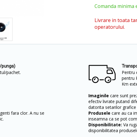
Comanda minima est
Livrare in toata ta
operatorului.
c/punga)
Transpo
etul/pachet.
Pentru 
pentru 
Km exter
Imaginile
care sunt prez
efectiv livrate putand dif
datorita setarilor grafice
enti fara clor. A nu se
Produsele
care au ca i
c.
inseamna ca se pot come
Disponibilitate:
Va ruga
disponibilitatea produsel