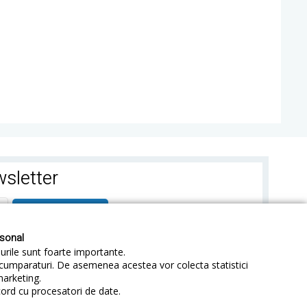
sletter
ABONEAZA-TE
rsonal
-urile sunt foarte importante.
e cumparaturi. De asemenea acestea vor colecta statistici
marketing.
cord cu procesatori de date.
identialitate
Sitemap
Blog
ANPC