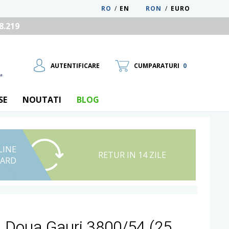
RO
/
EN
RON
/
EURO
8.219
AUTENTIFICARE
CUMPARATURI
0
SE
NOUTATI
BLOG
LINE
UTILIZATOR NOU
RETUR IN 14 ZILE
CARD
RECUPEREAZA PAROLA
u Doua Gauri 3800/54 (25