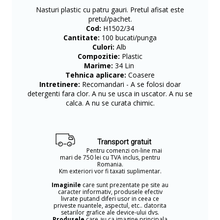
Nasturi plastic cu patru gauri. Pretul afisat este
pretul/pachet.
Cod:
H1502/34
Cantitate:
100 bucati/punga
Culori:
Alb
Compozitie:
Plastic
Marime:
34 Lin
Tehnica aplicare:
Coasere
Intretinere:
Recomandari - A se folosi doar
detergenti fara clor. A nu se usca in uscator. A nu se
calca. A nu se curata chimic.
Transport gratuit
Pentru comenzi on-line mai
mari de 750 lei cu TVA inclus, pentru
Romania.
Km exteriori vor fi taxati suplimentar.
Imaginile
care sunt prezentate pe site au
caracter informativ, produsele efectiv
livrate putand diferi usor in ceea ce
priveste nuantele, aspectul, etc.. datorita
setarilor grafice ale device-ului dvs.
Produsele
care au ca imagine principala