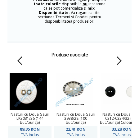
toate culorile
disponibile
nu
inseamna
ca se pot comercializa si
mix
.
Disponibilitate:
Va rugam sa cititi
sectiunea Termeni si Conditii pentru
disponibilitatea produselor.
Produse asociate
Nasturi cu Doua Gauri
Nasturi cu Doua Gauri
Nasturi cu Doua Gau
LK3031/36 (144
3938/28 (100
0312-0334/32 (100
buc/punga)
buc/punga)
buc/punga) Culoare: A
Negru
89,35
RON
22,41
RON
33,28
RON
TVA Inclus
TVA Inclus
TVA Inclus