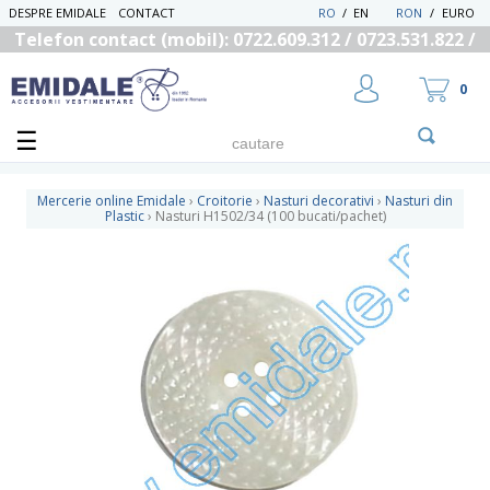
DESPRE EMIDALE
CONTACT
RO
/
EN
RON
/
EURO
Telefon contact (mobil): 0722.609.312 / 0723.531.822 /
0725.558.219
0
Mercerie online Emidale
›
Croitorie
›
Nasturi decorativi
›
Nasturi din
Plastic
›
Nasturi H1502/34 (100 bucati/pachet)
UTILIZATOR NOU
RECUPEREAZA PAROLA