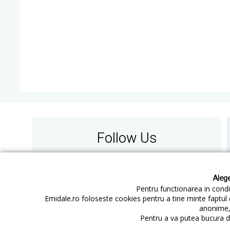
Follow Us
Alege
Pentru functionarea in condit
Emidale.ro foloseste cookies pentru a tine minte faptul 
anonime, 
Contact
Cum cumperi
Pentru a va putea bucura de
Cum platesc