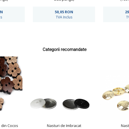
ON
50,05
RON
29
us
TVA Inclus
T
Categorii recomandate
i din Cocos
Nasturi de Imbracat
Nast