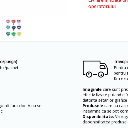
Livrare in toata ta
operatorului.
uc/punga)
Transpo
etul/pachet.
Pentru 
pentru 
Km exter
Imaginile
care sunt prez
efectiv livrate putand dif
datorita setarilor grafice
enti fara clor. A nu se
Produsele
care au ca i
c.
inseamna ca se pot come
Disponibilitate:
Va ruga
disponibilitatea produsel