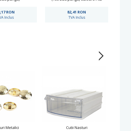
,17
RON
82,41
RON
VA Inclus
TVA Inclus
uri Metalici
Cutii Nasturi