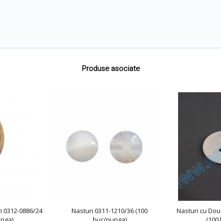
Produse asociate
i 0312-0886/24
Nasturi 0311-1210/36 (100
Nasturi cu Dou
unga)
buc/punga)
(100