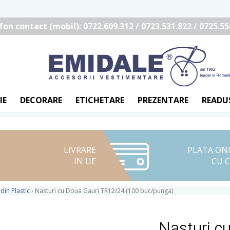
fon contact (mobil): 0722.609.312 / 0723.531.822 / 0725.55
IE
DECORARE
ETICHETARE
PREZENTARE
READU
LIVRARE
PLATA ON
IN UE
CU 
din Plastic
›
Nasturi cu Doua Gauri TR12/24 (100 buc/punga)
Nasturi c