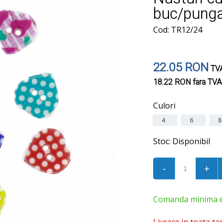
buc/pung
Cod: TR12/24
22.05 RON
TVA
18.22 RON
fara TVA
Culori
4
6
Stoc:
Disponibil
-
+
Comanda minima est