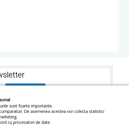
sletter
ABONEAZA-TE
rsonal
-urile sunt foarte importante.
e cumparaturi. De asemenea acestea vor colecta statistici
marketing.
cord cu procesatori de date.
identialitate
Sitemap
Blog
ANPC