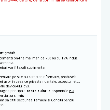
ra in 24-48 de ore, de la confirmarea telefonica a
rt gratuit
comenzi on-line mai mari de 750 lei cu TVA inclus,
Romania.
iori vor fi taxati suplimentar.
entate pe site au caracter informativ, produsele
eri usor in ceea ce priveste nuantele, aspectul, etc..
 ale device-ului dvs.
magine principala
toate culorile
disponibile
nu
rcializa si
mix
.
m sa cititi sectiunea Termeni si Conditii pentru
or.