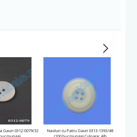
a Gauri 0312-0079/32
Nasturi cu Patru Gauri 0313-1393/48
Nasturi 
 buc/punga)
(100 buc/punga) Culoare: Alb
(100 buc