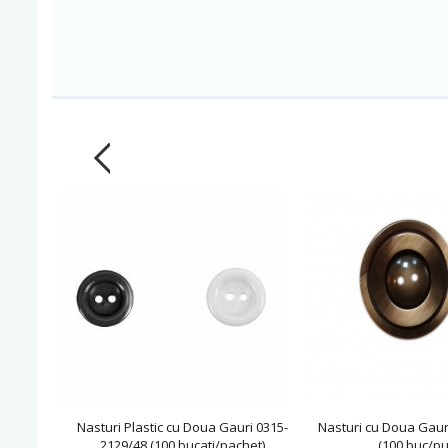
Nasturi Plastic cu Doua Gauri 0315-
Nasturi cu Doua Gaur
2129/48 (100 bucati/pachet)
(100 buc/p