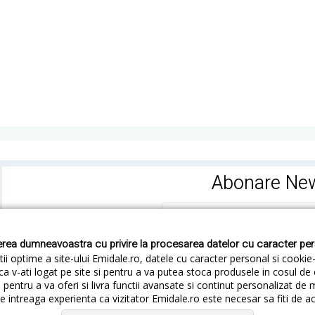
Abonare New
rea dumneavoastra cu privire la procesarea datelor cu caracter pe
ii optime a site-ului Emidale.ro, datele cu caracter personal si cookie
ca v-ati logat pe site si pentru a va putea stoca produsele in cosul d
pentru a va oferi si livra functii avansate si continut personalizat de 
 intreaga experienta ca vizitator Emidale.ro este necesar sa fiti de a
Cum livram
Cum returnezi
Termeni si Conditii
Conf