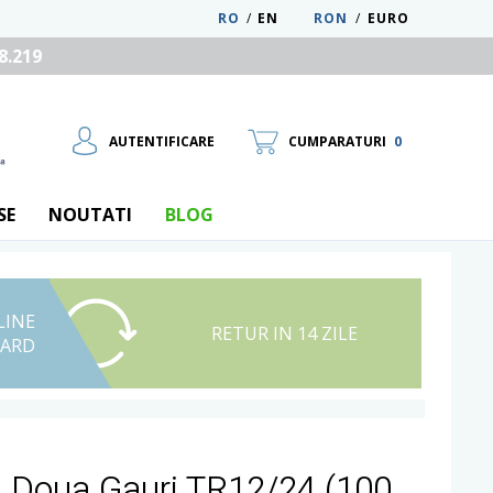
RO
/
EN
RON
/
EURO
8.219
AUTENTIFICARE
CUMPARATURI
0
SE
NOUTATI
BLOG
LINE
UTILIZATOR NOU
RETUR IN 14 ZILE
CARD
RECUPEREAZA PAROLA
u Doua Gauri TR12/24 (100