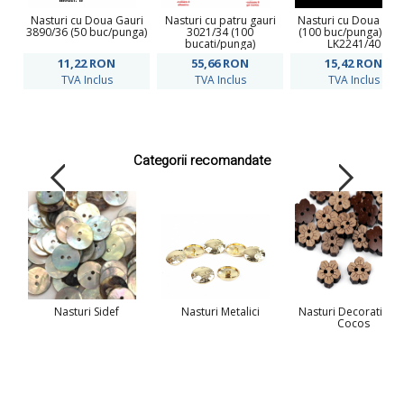
Nasturi cu Doua Gauri
Nasturi cu patru gauri
Nasturi cu Doua Gau
3890/36 (50 buc/punga)
3021/34 (100
(100 buc/punga) Cod
bucati/punga)
LK2241/40
11,22
RON
55,66
RON
15,42
RON
TVA Inclus
TVA Inclus
TVA Inclus
Categorii recomandate
Nasturi Sidef
Nasturi Metalici
Nasturi Decorativi di
Cocos