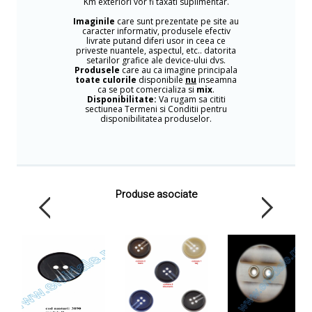
Km exteriori vor fi taxati suplimentar.
Imaginile
care sunt prezentate pe site au
caracter informativ, produsele efectiv
livrate putand diferi usor in ceea ce
priveste nuantele, aspectul, etc.. datorita
setarilor grafice ale device-ului dvs.
Produsele
care au ca imagine principala
toate culorile
disponibile
nu
inseamna
ca se pot comercializa si
mix
.
Disponibilitate:
Va rugam sa cititi
sectiunea Termeni si Conditii pentru
disponibilitatea produselor.
Produse asociate