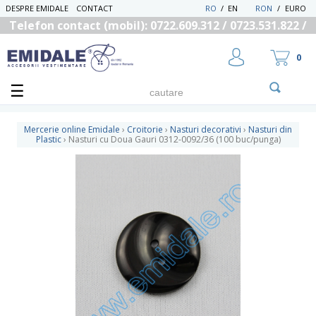
DESPRE EMIDALE
CONTACT
RO
/
EN
RON
/
EURO
Telefon contact (mobil): 0722.609.312 / 0723.531.822 /
0725.558.219
0
Mercerie online Emidale
›
Croitorie
›
Nasturi decorativi
›
Nasturi din
Plastic
›
Nasturi cu Doua Gauri 0312-0092/36 (100 buc/punga)
UTILIZATOR NOU
RECUPEREAZA PAROLA