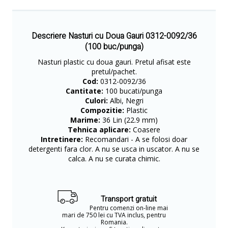
Descriere Nasturi cu Doua Gauri 0312-0092/36
(100 buc/punga)
​​Nasturi plastic cu doua gauri. Pretul afisat este
pretul/pachet.
Cod:
0312-0092/36
Cantitate:
100 bucati/punga
Culori:
Albi, Negri
Compozitie:
Plastic
Marime:
36 Lin (22.9 mm)
Tehnica aplicare:
Coasere
Intretinere:
Recomandari - A se folosi doar
detergenti fara clor. A nu se usca in uscator. A nu se
calca. A nu se curata chimic.
Transport gratuit
Pentru comenzi on-line mai
mari de 750 lei cu TVA inclus, pentru
Romania.