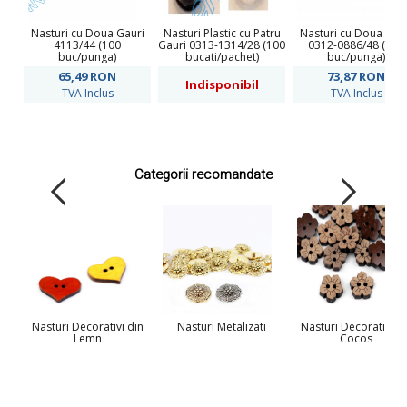
Nasturi cu Doua Gauri
Nasturi Plastic cu Patru
Nasturi cu Doua Gau
4113/44 (100
Gauri 0313-1314/28 (100
0312-0886/48 (100
buc/punga)
bucati/pachet)
buc/punga)
65,49
RON
73,87
RON
Indisponibil
TVA Inclus
TVA Inclus
Categorii recomandate
Nasturi Decorativi din
Nasturi Metalizati
Nasturi Decorativi di
Lemn
Cocos