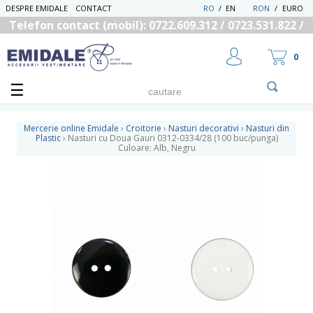
DESPRE EMIDALE
CONTACT
RO
/
EN
RON
/
EURO
Telefon contact (mobil): 0722.609.312 / 0723.531.822 /
0725.558.219
0
Mercerie online Emidale
›
Croitorie
›
Nasturi decorativi
›
Nasturi din
Plastic
›
Nasturi cu Doua Gauri 0312-0334/28 (100 buc/punga)
Culoare: Alb, Negru
UTILIZATOR NOU
RECUPEREAZA PAROLA