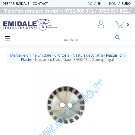
DESPRE EMIDALE
CONTACT
RO
/
EN
RON
/
EURO
Telefon contact (mobil): 0722.609.312 / 0723.531.822 /
0725.558.219
0
Mercerie online Emidale
›
Croitorie
›
Nasturi decorativi
›
Nasturi din
Plastic
›
Nasturi cu Doua Gauri 3938/48 (50 buc/punga)
UTILIZATOR NOU
RECUPEREAZA PAROLA