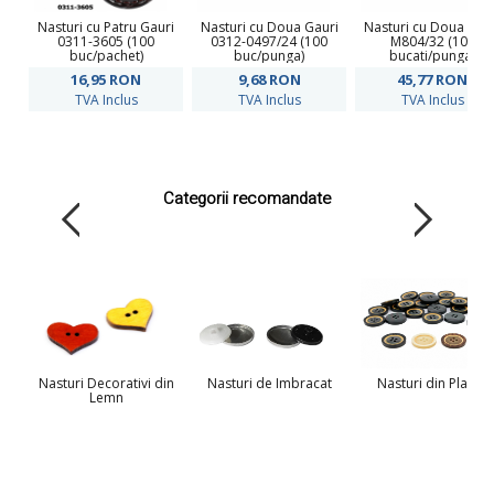
Nasturi cu Patru Gauri
Nasturi cu Doua Gauri
Nasturi cu Doua Gau
0311-3605 (100
0312-0497/24 (100
M804/32 (100
buc/pachet)
buc/punga)
bucati/punga)
16,95
RON
9,68
RON
45,77
RON
TVA Inclus
TVA Inclus
TVA Inclus
Categorii recomandate
Nasturi Decorativi din
Nasturi de Imbracat
Nasturi din Plastic
Lemn