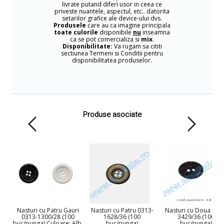
livrate putand diferi usor in ceea ce
priveste nuantele, aspectul, etc.. datorita
setarilor grafice ale device-ului dvs.
Produsele
care au ca imagine principala
toate culorile
disponibile
nu
inseamna
ca se pot comercializa si
mix
.
Disponibilitate:
Va rugam sa cititi
sectiunea Termeni si Conditii pentru
disponibilitatea produselor.
Produse asociate
Nasturi cu Patru Gauri
Nasturi cu Patru 0313-
Nasturi cu Doua Gau
0313-1300/28 (100
1628/36 (100
3429/36 (100
buc/punga) Culoare: Alb,
buc/punga)
buc/punga)