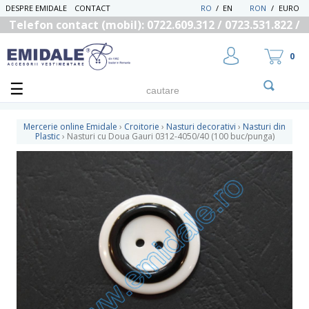
DESPRE EMIDALE
CONTACT
RO
/
EN
RON
/
EURO
Telefon contact (mobil): 0722.609.312 / 0723.531.822 /
0725.558.219
0
Mercerie online Emidale
›
Croitorie
›
Nasturi decorativi
›
Nasturi din
Plastic
›
Nasturi cu Doua Gauri 0312-4050/40 (100 buc/punga)
UTILIZATOR NOU
RECUPEREAZA PAROLA