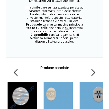
Km exteriori vor fi taxati suplimentar.
Imaginile
care sunt prezentate pe site au
caracter informativ, produsele efectiv
livrate putand diferi usor in ceea ce
priveste nuantele, aspectul, etc.. datorita
setarilor grafice ale device-ului dvs.
Produsele
care au ca imagine principala
toate culorile
disponibile
nu
inseamna
ca se pot comercializa si
mix
.
Disponibilitate:
Va rugam sa cititi
sectiunea Termeni si Conditii pentru
disponibilitatea produselor.
Produse asociate