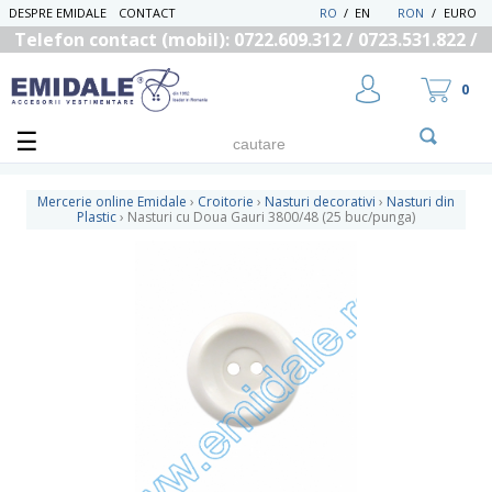
DESPRE EMIDALE
CONTACT
RO
/
EN
RON
/
EURO
Telefon contact (mobil): 0722.609.312 / 0723.531.822 /
0725.558.219
0
Mercerie online Emidale
›
Croitorie
›
Nasturi decorativi
›
Nasturi din
Plastic
›
Nasturi cu Doua Gauri 3800/48 (25 buc/punga)
UTILIZATOR NOU
RECUPEREAZA PAROLA