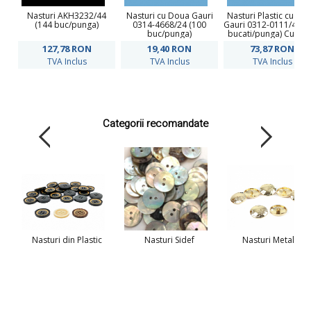
Nasturi AKH3232/44
Nasturi cu Doua Gauri
Nasturi Plastic cu Do
(144 buc/punga)
0314-4668/24 (100
Gauri 0312-0111/48 (
buc/punga)
bucati/punga) Culoar
Alb
127,78
RON
19,40
RON
73,87
RON
TVA Inclus
TVA Inclus
TVA Inclus
Categorii recomandate
Nasturi din Plastic
Nasturi Sidef
Nasturi Metalici