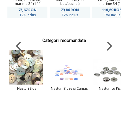
marime 24 (144
buc/pachet)
marime 34 (144
bucati/pachet) Cod:
bucati/pachet) Cod:
75,67
RON
79,86
RON
110,69
RON
B6368
B6307
TVA Inclus
TVA Inclus
TVA Inclus
Categorii recomandate
Nasturi Sidef
Nasturi Bluze si Camasi
Nasturi cu Picior