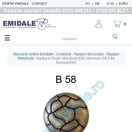
DESPRE EMIDALE
CONTACT
RO
/
EN
RON
/
EURO
Telefon contact (mobil): 0722.609.312 / 0723.531.822 /
0725.558.219
0
Mercerie online Emidale
›
Croitorie
›
Nasturi decorativi
›
Nasturi
Metalizati
›
Nasture Plastic Metalizat B58, Marimea 34 (144
buc/pachet)
UTILIZATOR NOU
RECUPEREAZA PAROLA