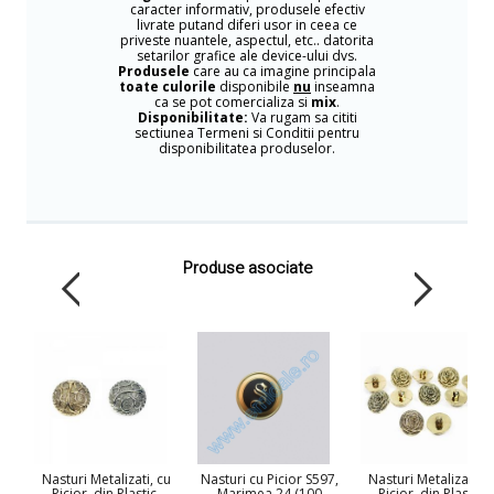
caracter informativ, produsele efectiv
livrate putand diferi usor in ceea ce
priveste nuantele, aspectul, etc.. datorita
setarilor grafice ale device-ului dvs.
Produsele
care au ca imagine principala
toate culorile
disponibile
nu
inseamna
ca se pot comercializa si
mix
.
Disponibilitate:
Va rugam sa cititi
sectiunea Termeni si Conditii pentru
disponibilitatea produselor.
Produse asociate
Nasturi Metalizati, cu
Nasturi cu Picior S597,
Nasturi Metalizati, c
Picior, din Plastic,
Marimea 24 (100
Picior, din Plastic,