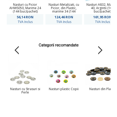
Nasturi cu Picior
Nasturi Metalizati, cu
Nasturi A832, Marim
AHWS050, Marime 24
Picior, din Plastic,
40, Argintii (100
(144 buc/pachet)
marime 34 (144
buc/pachet)
bucati/pachet) Cod:
56,14
RON
124,46
RON
161,95
RON
B6383
TVA Inclus
TVA Inclus
TVA Inclus
Categorii recomandate
Nasturi cu Strasuri si
Nasturi plastic Copii
Nasturi din Plastic
Perle