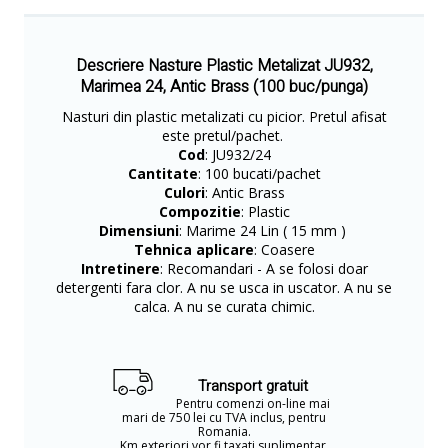
Descriere Nasture Plastic Metalizat JU932,
Marimea 24, Antic Brass (100 buc/punga)
Nasturi din plastic metalizati cu picior. Pretul afisat
este pretul/pachet.
Cod
: JU932/24
Cantitate
: 100 bucati/pachet
Culori
: Antic Brass
Compozitie
: Plastic
Dimensiuni
: Marime 24 Lin ( 15 mm )
Tehnica aplicare
: Coasere
Intretinere
: Recomandari - A se folosi doar
detergenti fara clor. A nu se usca in uscator. A nu se
calca. A nu se curata chimic.
Transport gratuit
Pentru comenzi on-line mai
mari de 750 lei cu TVA inclus, pentru
Romania.
Km exteriori vor fi taxati suplimentar.