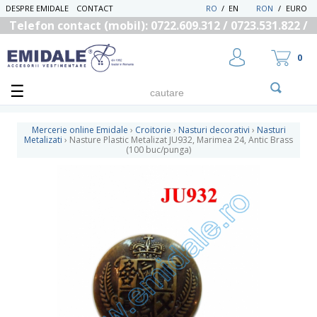
DESPRE EMIDALE
CONTACT
RO
/
EN
RON
/
EURO
Telefon contact (mobil): 0722.609.312 / 0723.531.822 /
0725.558.219
0
Mercerie online Emidale
›
Croitorie
›
Nasturi decorativi
›
Nasturi
Metalizati
›
Nasture Plastic Metalizat JU932, Marimea 24, Antic Brass
(100 buc/punga)
UTILIZATOR NOU
RECUPEREAZA PAROLA