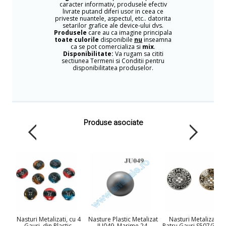
caracter informativ, produsele efectiv
livrate putand diferi usor in ceea ce
priveste nuantele, aspectul, etc.. datorita
setarilor grafice ale device-ului dvs.
Produsele
care au ca imagine principala
toate culorile
disponibile
nu
inseamna
ca se pot comercializa si
mix
.
Disponibilitate:
Va rugam sa cititi
sectiunea Termeni si Conditii pentru
disponibilitatea produselor.
Produse asociate
Nasturi Metalizati, cu 4
Nasture Plastic Metalizat
Nasturi Metalizati c
Gauri, din Plastic,
JU049, Marime 24,
Patru Gauri S507/36 (