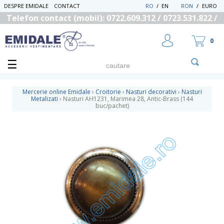
DESPRE EMIDALE
CONTACT
RO
/
EN
RON
/
EURO
Telefon contact (mobil): 0722.609.312 / 0723.531.822 /
0725.558.219
0
Mercerie online Emidale
›
Croitorie
›
Nasturi decorativi
›
Nasturi
Metalizati
›
Nasturi AH1231, Marimea 28, Antic-Brass (144
buc/pachet)
UTILIZATOR NOU
RECUPEREAZA PAROLA