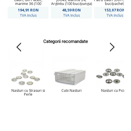
marime 36 (100
Argintiu (100 buc/punga)
buc/pachet)
bucati/pachet) Cod:
194,91
RON
48,59
RON
153,07
RON
S238
TVA Inclus
TVA Inclus
TVA Inclus
Categorii recomandate
Nasturi cu Strasuri si
Cutii Nasturi
Nasturi cu Picior
Perle