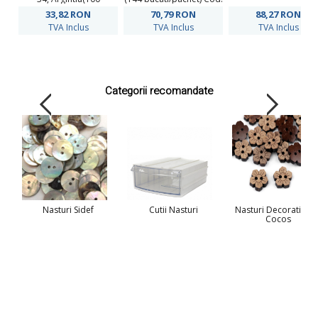
buc/pachet)
3170
33,82
RON
70,79
RON
88,27
RON
TVA Inclus
TVA Inclus
TVA Inclus
Categorii recomandate
Nasturi Sidef
Cutii Nasturi
Nasturi Decorativi di
Cocos