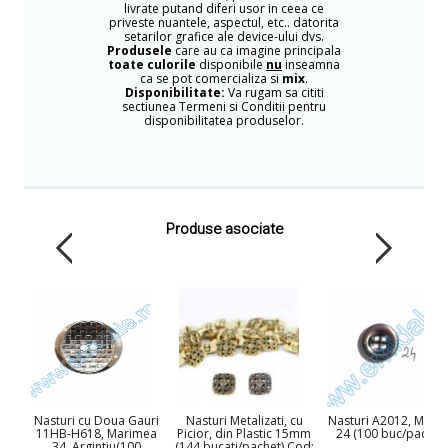
livrate putand diferi usor in ceea ce
priveste nuantele, aspectul, etc.. datorita
setarilor grafice ale device-ului dvs.
Produsele
care au ca imagine principala
toate culorile
disponibile
nu
inseamna
ca se pot comercializa si
mix
.
Disponibilitate:
Va rugam sa cititi
sectiunea Termeni si Conditii pentru
disponibilitatea produselor.
Produse asociate
Nasturi cu Doua Gauri
Nasturi Metalizati, cu
Nasturi A2012, Mari
11HB-H618, Marimea
Picior, din Plastic 15mm
24 (100 buc/pachet)
34, Argintiu(100
(144 bucati/pachet) Cod: