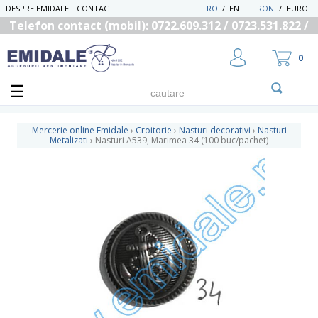
DESPRE EMIDALE
CONTACT
RO
/
EN
RON
/
EURO
Telefon contact (mobil): 0722.609.312 / 0723.531.822 /
0725.558.219
0
Mercerie online Emidale
›
Croitorie
›
Nasturi decorativi
›
Nasturi
Metalizati
›
Nasturi A539, Marimea 34 (100 buc/pachet)
UTILIZATOR NOU
RECUPEREAZA PAROLA