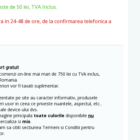
e de 50 lei, TVA Inclus.
ra in 24-48 de ore, de la confirmarea telefonica a
rt gratuit
comenzi on-line mai mari de 750 lei cu TVA inclus,
Romania.
iori vor fi taxati suplimentar.
entate pe site au caracter informativ, produsele
eri usor in ceea ce priveste nuantele, aspectul, etc..
 ale device-ului dvs.
magine principala
toate culorile
disponibile
nu
rcializa si
mix
.
m sa cititi sectiunea Termeni si Conditii pentru
or.