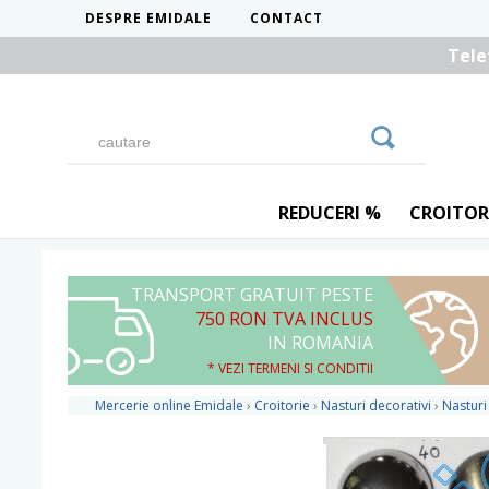
DESPRE EMIDALE
CONTACT
Tele
REDUCERI %
CROITOR
TRANSPORT GRATUIT PESTE
750 RON TVA INCLUS
IN ROMANIA
* VEZI TERMENI SI CONDITII
Mercerie online Emidale
›
Croitorie
›
Nasturi decorativi
›
Nasturi