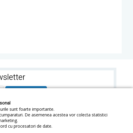
sletter
ABONEAZA-TE
rsonal
-urile sunt foarte importante.
e cumparaturi. De asemenea acestea vor colecta statistici
marketing.
cord cu procesatori de date.
identialitate
Sitemap
Blog
ANPC