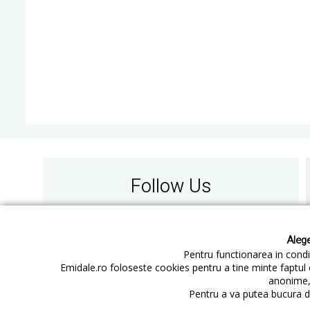
Follow Us
Alege
Pentru functionarea in condit
Emidale.ro foloseste cookies pentru a tine minte faptul 
anonime, 
Contact
Cum cumperi
Pentru a va putea bucura de
Cum platesc