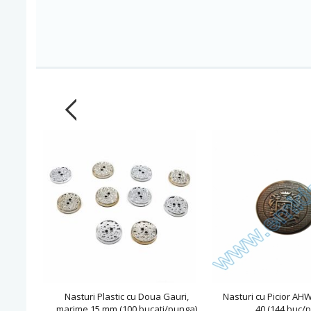
Nasturi Plastic cu Doua Gauri,
Nasturi cu Picior A
marime 15 mm (100 bucati/punga)
40 (144 buc/p