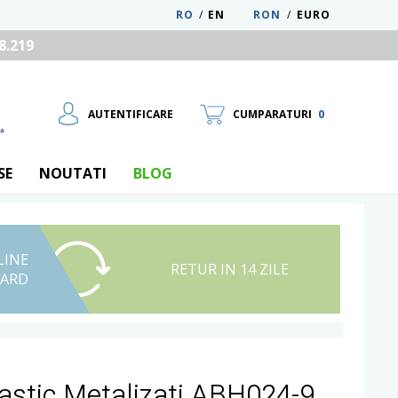
RO
/
EN
RON
/
EURO
8.219
AUTENTIFICARE
CUMPARATURI
0
SE
NOUTATI
BLOG
LINE
UTILIZATOR NOU
RETUR IN 14 ZILE
CARD
RECUPEREAZA PAROLA
astic Metalizati ABH024-9,