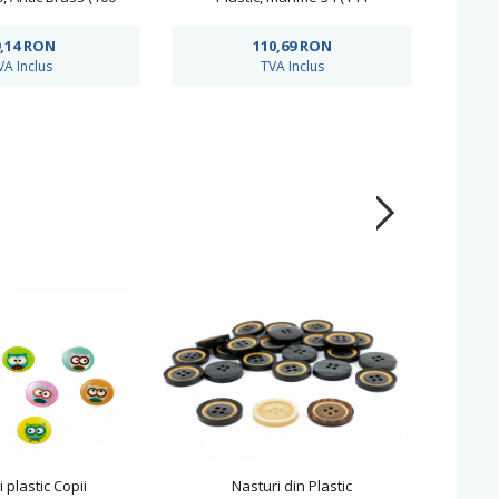
c/pachet)
bucati/pachet) Cod: B6307
buc
,14
RON
110,69
RON
VA Inclus
TVA Inclus
 plastic Copii
Nasturi din Plastic