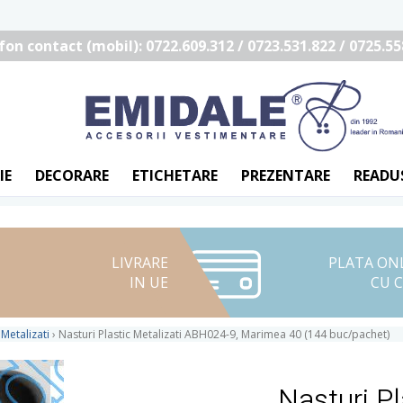
fon contact (mobil): 0722.609.312 / 0723.531.822 / 0725.55
IE
DECORARE
ETICHETARE
PREZENTARE
READU
LIVRARE
PLATA ON
IN UE
CU 
 Metalizati
›
Nasturi Plastic Metalizati ABH024-9, Marimea 40 (144 buc/pachet)
Nasturi Pl