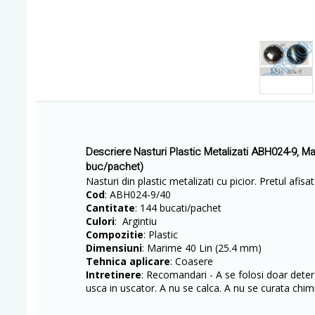
Descriere Nasturi Plastic Metalizati ABH024-9, M
buc/pachet)
Nasturi din plastic metalizati cu picior. Pretul afis
Cod
: ABH024-9/40
Cantitate
: 144 bucati/pachet
Culori
: Argintiu
Compozitie
: Plastic
Dimensiuni
: Marime 40 Lin (25.4 mm)
Tehnica aplicare
: Coasere
Intretinere
: Recomandari - A se folosi doar deterg
usca in uscator. A nu se calca. A nu se curata chimi