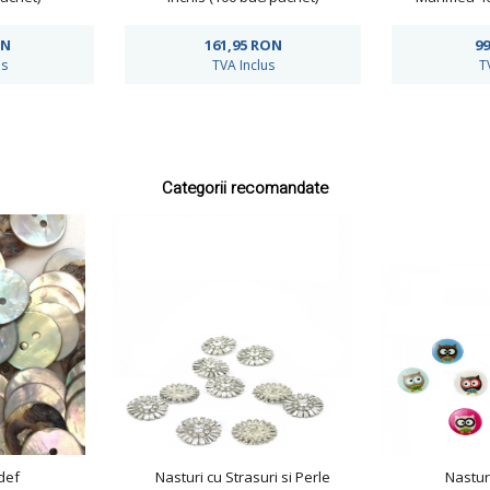
bu
ON
161,95
RON
99
us
TVA Inclus
T
Categorii recomandate
def
Nasturi cu Strasuri si Perle
Nasturi