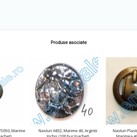
Produse asociate
HWS050, Marime
Nasturi A832, Marime 40, Argintii
Nasturi Plast
achet)
Inchis (100 buc/pachet)
Marimea 40,