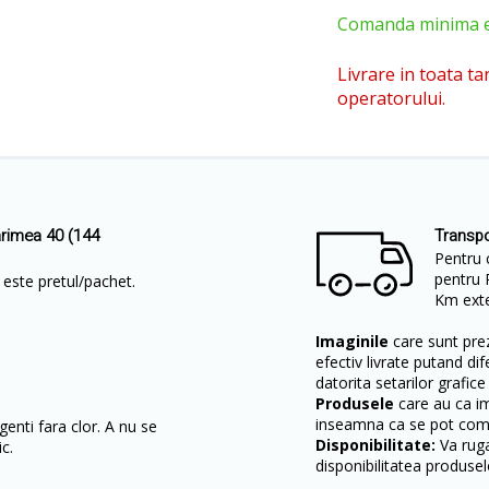
Comanda minima est
Livrare in toata ta
operatorului.
arimea 40 (144
Transpo
Pentru 
pentru 
at este pretul/pachet.
Km exter
Imaginile
care sunt prez
efectiv livrate putand dif
datorita setarilor grafice
Produsele
care au ca i
inseamna ca se pot come
enti fara clor. A nu se
Disponibilitate:
Va ruga
c.
disponibilitatea produsel