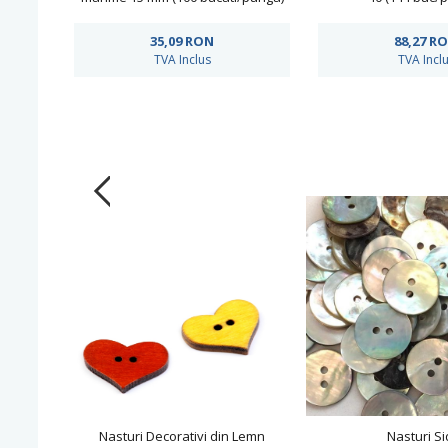
Cod: KM697/24
35,09
RON
88,27
R
TVA Inclus
TVA Incl
Nasturi Decorativi din Lemn
Nasturi Si