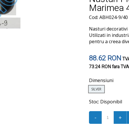
Marimea 4
Cod: ABH024-9/40
Nasturi decorativi 
Utilizati in industr
pentru a creea div
88.62 RON
TVA
73.24 RON
fara TVA
Dimensiuni
SILVER
Stoc:
Disponibil
-
+