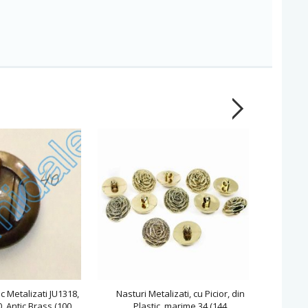
ic Metalizati JU1318,
Nasturi Metalizati, cu Picior, din
Nastur
 Antic Brass (100
Plastic, marime 34 (144
P