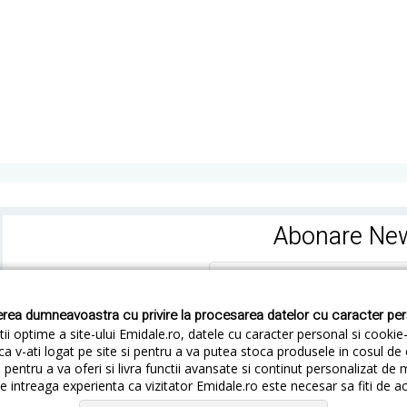
Abonare New
rea dumneavoastra cu privire la procesarea datelor cu caracter pe
ii optime a site-ului Emidale.ro, datele cu caracter personal si cookie
ca v-ati logat pe site si pentru a va putea stoca produsele in cosul d
pentru a va oferi si livra functii avansate si continut personalizat de 
 intreaga experienta ca vizitator Emidale.ro este necesar sa fiti de a
Cum livram
Cum returnezi
Termeni si Conditii
Conf