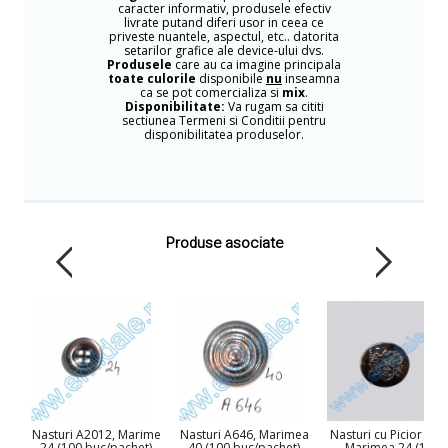
caracter informativ, produsele efectiv
livrate putand diferi usor in ceea ce
priveste nuantele, aspectul, etc.. datorita
setarilor grafice ale device-ului dvs.
Produsele
care au ca imagine principala
toate culorile
disponibile
nu
inseamna
ca se pot comercializa si
mix
.
Disponibilitate:
Va rugam sa cititi
sectiunea Termeni si Conditii pentru
disponibilitatea produselor.
Produse asociate
Nasturi A2012, Marime
Nasturi A646, Marimea
Nasturi cu Picior S73
24 (100 buc/pachet)
40 (100 buc/pachet)
Marimea 24 (100