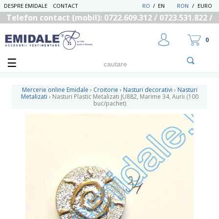
DESPRE EMIDALE
CONTACT
RO
/
EN
RON
/
EURO
Telefon contact (mobil): 0722.609.312 / 0723.531.822 /
0725.558.219
0
Mercerie online Emidale
›
Croitorie
›
Nasturi decorativi
›
Nasturi
Metalizati
›
Nasturi Plastic Metalizati JU882, Marime 34, Aurii (100
buc/pachet)
UTILIZATOR NOU
RECUPEREAZA PAROLA