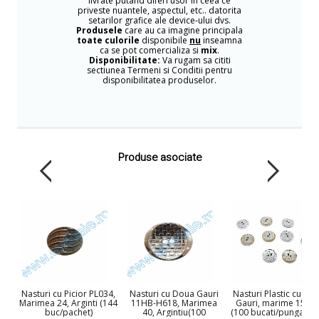
livrate putand diferi usor in ceea ce
priveste nuantele, aspectul, etc.. datorita
setarilor grafice ale device-ului dvs.
Produsele
care au ca imagine principala
toate culorile
disponibile
nu
inseamna
ca se pot comercializa si
mix
.
Disponibilitate:
Va rugam sa cititi
sectiunea Termeni si Conditii pentru
disponibilitatea produselor.
Produse asociate
Nasturi cu Picior PL034,
Nasturi cu Doua Gauri
Nasturi Plastic cu Do
Marimea 24, Arginti (144
11HB-H618, Marimea
Gauri, marime 15 m
buc/pachet)
40, Argintiu(100
(100 bucati/punga) C