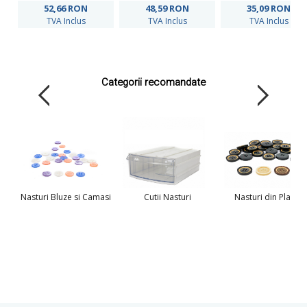
buc/pachet)
KM697/24
52,66
RON
48,59
RON
35,09
RON
TVA Inclus
TVA Inclus
TVA Inclus
Categorii recomandate
Nasturi Bluze si Camasi
Cutii Nasturi
Nasturi din Plastic