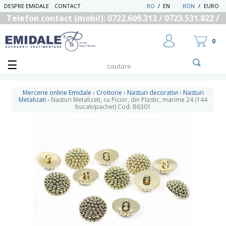
DESPRE EMIDALE
CONTACT
RO
/
EN
RON
/
EURO
Telefon contact (mobil): 0722.609.312 / 0723.531.822 /
0725.558.219
0
Mercerie online Emidale
›
Croitorie
›
Nasturi decorativi
›
Nasturi
Metalizati
›
Nasturi Metalizati, cu Picior, din Plastic, marime 24 (144
bucati/pachet) Cod: B6301
UTILIZATOR NOU
RECUPEREAZA PAROLA