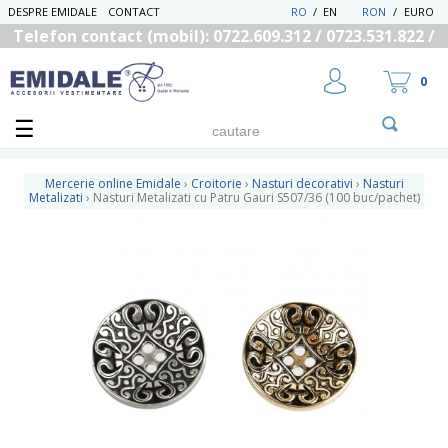
DESPRE EMIDALE
CONTACT
RO
/
EN
RON
/
EURO
Telefon contact (mobil): 0722.609.312 / 0723.531.822 /
0725.558.219
0
Mercerie online Emidale
›
Croitorie
›
Nasturi decorativi
›
Nasturi
Metalizati
›
Nasturi Metalizati cu Patru Gauri S507/36 (100 buc/pachet)
UTILIZATOR NOU
RECUPEREAZA PAROLA