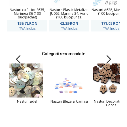
Nasturi cu Picior S635,
Nasture Plastic Metalizat
Nasturi A628, Marime
Marimea 36 (100
JU062, Marime 34, Auriu
(100 buc/punga)
buc/pachet)
(100 buc/punga)
159,72
RON
62,29
RON
171,05
RON
TVA Inclus
TVA Inclus
TVA Inclus
Categorii recomandate
Nasturi Sidef
Nasturi Bluze si Camasi
Nasturi Decorativi di
Cocos