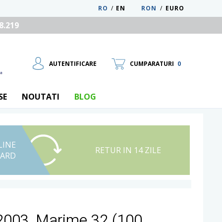
RO
/
EN
RON
/
EURO
8.219
AUTENTIFICARE
CUMPARATURI
0
SE
NOUTATI
BLOG
LINE
UTILIZATOR NOU
RETUR IN 14 ZILE
CARD
RECUPEREAZA PAROLA
2003, Marime 32 (100