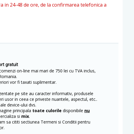
ra in 24-48 de ore, de la confirmarea telefonica a
rt gratuit
comenzi on-line mai mari de 750 lei cu TVA inclus,
Romania.
iori vor fi taxati suplimentar.
entate pe site au caracter informativ, produsele
eri usor in ceea ce priveste nuantele, aspectul, etc..
 ale device-ului dvs.
magine principala
toate culorile
disponibile
nu
rcializa si
mix
.
m sa cititi sectiunea Termeni si Conditii pentru
or.