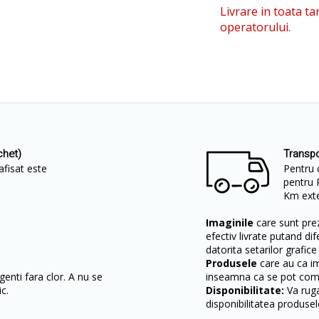
Livrare in toata ta
operatorului.
chet)
Transpo
afisat este
Pentru 
pentru 
Km exter
Imaginile
care sunt prez
efectiv livrate putand dif
datorita setarilor grafice
Produsele
care au ca i
enti fara clor. A nu se
inseamna ca se pot come
c.
Disponibilitate:
Va ruga
disponibilitatea produsel