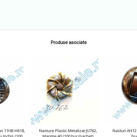
Produse asociate
ri 11HB-H618,
Nasture Plastic Metalizat JU762,
Nasturi AH12
u Inchis (100
Marime 40 (100 buc/pachet)
bu