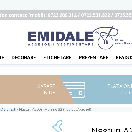
fon contact (mobil): 0722.609.312 / 0723.531.822 / 0725.55
IE
DECORARE
ETICHETARE
PREZENTARE
READU
LIVRARE
PLATA ON
IN UE
CU 
 Metalizati
›
Nasturi A2003, Marime 32 (100 buc/pachet)
Nasturi A