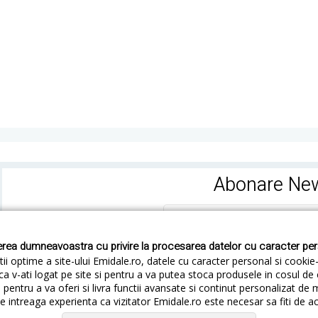
Abonare New
rea dumneavoastra cu privire la procesarea datelor cu caracter pe
ii optime a site-ului Emidale.ro, datele cu caracter personal si cookie
ca v-ati logat pe site si pentru a va putea stoca produsele in cosul d
pentru a va oferi si livra functii avansate si continut personalizat de 
 intreaga experienta ca vizitator Emidale.ro este necesar sa fiti de a
Cum livram
Cum returnezi
Termeni si Conditii
Conf