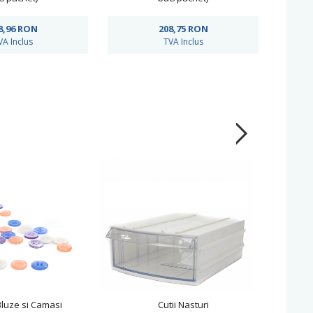
8,96
RON
208,75
RON
VA Inclus
TVA Inclus
Bluze si Camasi
Cutii Nasturi