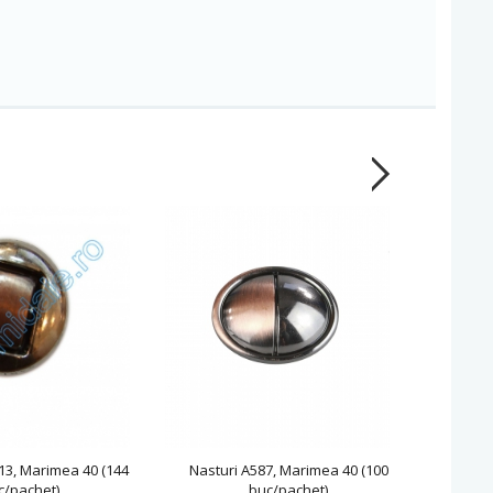
13, Marimea 40 (144
Nasturi A587, Marimea 40 (100
Nasturi 
c/pachet)
buc/pachet)