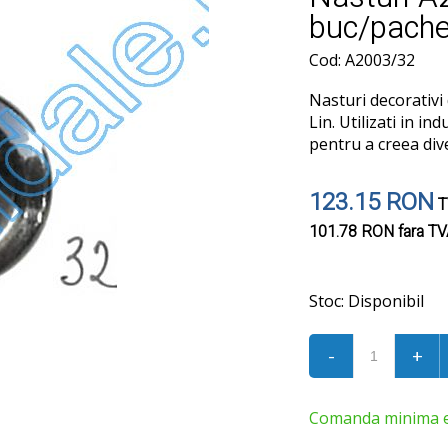
buc/pache
Cod: A2003/32
Nasturi decorativi 
Lin. Utilizati in ind
pentru a creea div
123.15 RON
T
101.78 RON
fara T
Stoc:
Disponibil
-
+
Comanda minima est