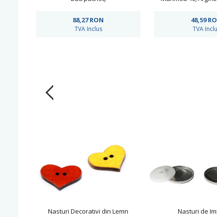
buc/pach
88,27
RON
48,59
R
TVA Inclus
TVA Incl
Nasturi Decorativi din Lemn
Nasturi de Im