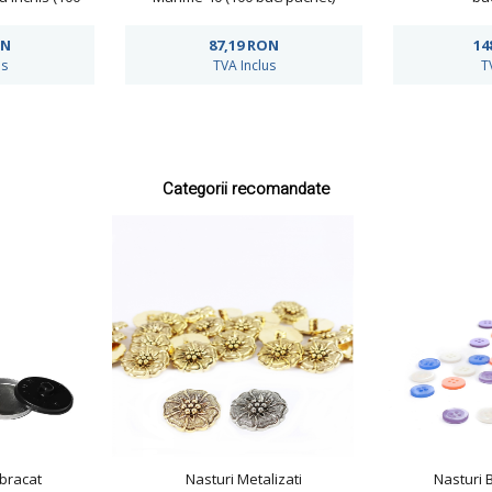
et)
ON
87,19
RON
14
us
TVA Inclus
T
Categorii recomandate
bracat
Nasturi Metalizati
Nasturi 