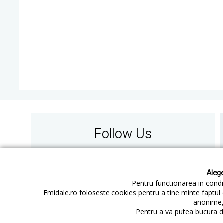
Follow Us
Alege
Pentru functionarea in condit
Emidale.ro foloseste cookies pentru a tine minte faptul 
anonime, 
Contact
Cum cumperi
Pentru a va putea bucura de
Cum platesc