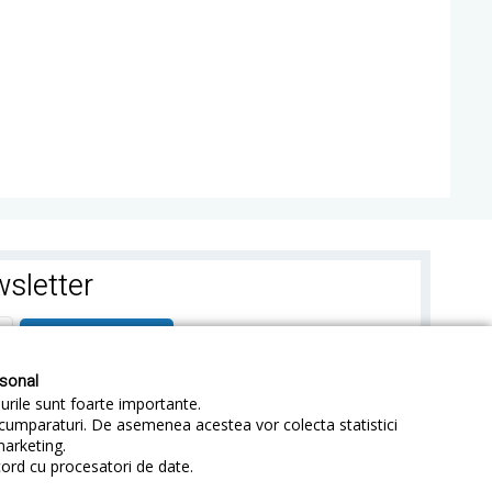
sletter
ABONEAZA-TE
rsonal
-urile sunt foarte importante.
e cumparaturi. De asemenea acestea vor colecta statistici
marketing.
cord cu procesatori de date.
identialitate
Sitemap
Blog
ANPC