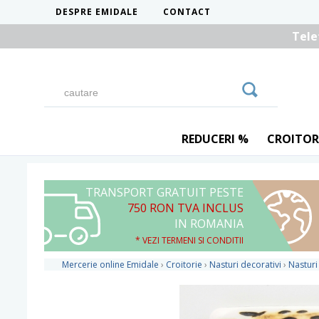
DESPRE EMIDALE
CONTACT
Tele
REDUCERI %
CROITOR
TRANSPORT GRATUIT PESTE
750 RON TVA INCLUS
IN ROMANIA
* VEZI TERMENI SI CONDITII
Mercerie online Emidale
›
Croitorie
›
Nasturi decorativi
›
Nasturi