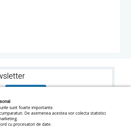
sletter
ABONEAZA-TE
rsonal
-urile sunt foarte importante.
e cumparaturi. De asemenea acestea vor colecta statistici
marketing.
cord cu procesatori de date.
identialitate
Sitemap
Blog
ANPC