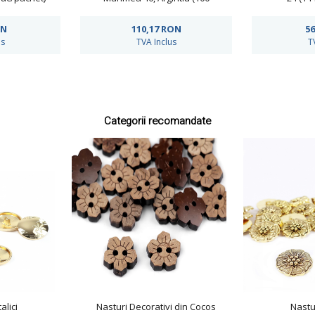
buc/punga)
ON
110,17
RON
56
us
TVA Inclus
T
Categorii recomandate
alici
Nasturi Decorativi din Cocos
Nastu