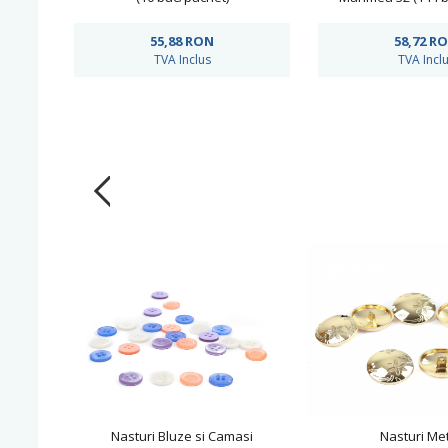
55,88
RON
58,72
R
TVA Inclus
TVA Incl
Nasturi Bluze si Camasi
Nasturi Met