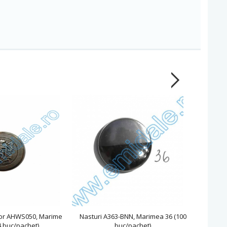
cior AHWS050, Marime
Nasturi A363-BNN, Marimea 36 (100
Nasturi 
4 buc/pachet)
buc/pachet)