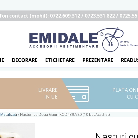
fon contact (mobil): 0722.609.312 / 0723.531.822 / 0725.55
IE
DECORARE
ETICHETARE
PREZENTARE
READU
LIVRARE
PLATA ON
IN UE
CU 
 Metalizati
›
Nasturi cu Doua Gauri KOD4397/80 (10 buc/pachet)
Nasturi c