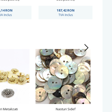
,14
RON
187,42
RON
VA Inclus
TVA Inclus
ri Metalizati
Nasturi Sidef