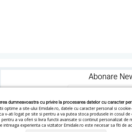
Abonare New
rea dumneavoastra cu privire la procesarea datelor cu caracter pe
ii optime a site-ului Emidale.ro, datele cu caracter personal si cookie
ca v-ati logat pe site si pentru a va putea stoca produsele in cosul d
pentru a va oferi si livra functii avansate si continut personalizat de 
 intreaga experienta ca vizitator Emidale.ro este necesar sa fiti de a
Cum livram
Cum returnezi
Termeni si Conditii
Conf