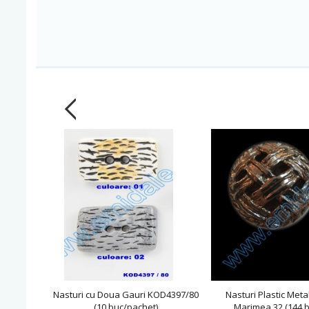
Nasturi cu Doua Gauri KOD4397/80
Nasturi Plastic Meta
(10 buc/pachet)
Marimea 32 (144 