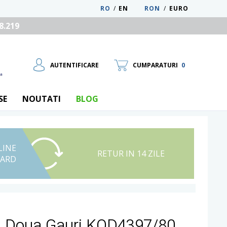
RO
/
EN
RON
/
EURO
8.219
AUTENTIFICARE
CUMPARATURI
0
SE
NOUTATI
BLOG
LINE
UTILIZATOR NOU
RETUR IN 14 ZILE
CARD
RECUPEREAZA PAROLA
u Doua Gauri KOD4397/80