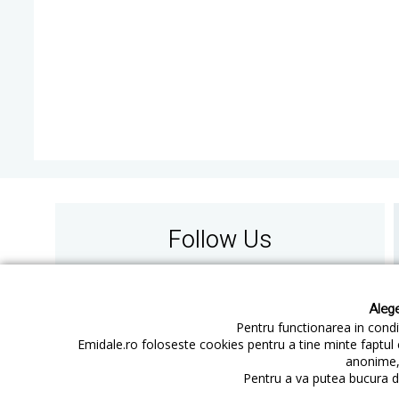
Follow Us
Alege
Pentru functionarea in condit
Emidale.ro foloseste cookies pentru a tine minte faptul 
anonime, 
Contact
Cum cumperi
Pentru a va putea bucura de
Cum platesc