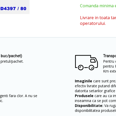
Comanda minima est
Livrare in toata ta
operatorului.
 buc/pachet)
Transpo
e pretul/pachet.
Pentru 
pentru 
Km exter
Imaginile
care sunt prez
efectiv livrate putand dif
datorita setarilor grafice
enti fara clor. A nu se
Produsele
care au ca i
c.
inseamna ca se pot come
Disponibilitate:
Va ruga
disponibilitatea produsel