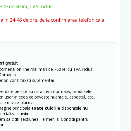
e de 50 lei, TVA Inclus.
ra in 24-48 de ore, de la confirmarea telefonica a
rt gratuit
comenzi on-line mai mari de 750 lei cu TVA inclus,
Romania.
iori vor fi taxati suplimentar.
entate pe site au caracter informativ, produsele
eri usor in ceea ce priveste nuantele, aspectul, etc..
 ale device-ului dvs.
magine principala
toate culorile
disponibile
nu
rcializa si
mix
.
m sa cititi sectiunea Termeni si Conditii pentru
or.