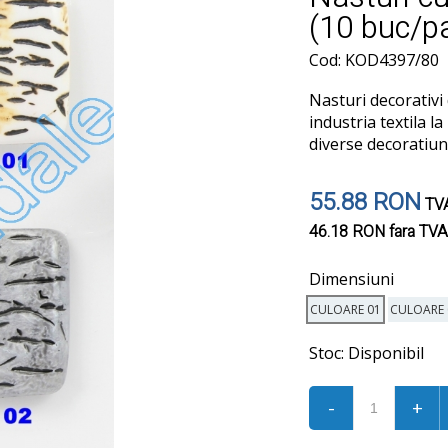
(10 buc/p
Cod: KOD4397/80
Nasturi decorativi 
industria textila la
diverse decoratiuni
55.88 RON
TVA
46.18 RON
fara TVA
Dimensiuni
CULOARE 01
CULOARE 
Stoc:
Disponibil
-
+