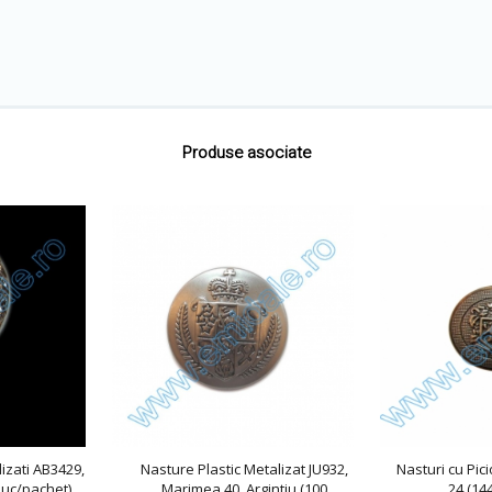
Produse asociate
lizati AB3429,
Nasture Plastic Metalizat JU932,
Nasturi cu Pi
buc/pachet)
Marimea 40, Argintiu (100
24 (14