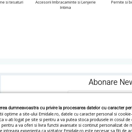
ne si tesaturi
Accesorii Imbracaminte si Lenjerie
Pernite si 
Intima
Abonare New
rea dumneavoastra cu privire la procesarea datelor cu caracter pe
ii optime a site-ului Emidale.ro, datele cu caracter personal si cookie
ca v-ati logat pe site si pentru a va putea stoca produsele in cosul d
pentru a va oferi si livra functii avansate si continut personalizat de 
 intreaga experienta ca vizitator Emidale.ro este necesar sa fiti de a
Cum livram
Cum returnezi
Termeni si Conditii
Conf