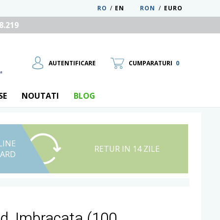
RO
/
EN
RON
/
EURO
8.219
AUTENTIFICARE
CUMPARATURI
0
SE
NOUTATI
BLOG
LINE
UTILIZATOR NOU
RETUR IN 14 ZILE
CARD
RECUPEREAZA PAROLA
od, Imbracata (100