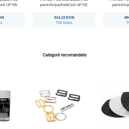
Cod: UP105
perechi/pachet)Cod: UP102
perechi/
ON
324,23
RON
69
us
TVA Inclus
T
Categorii recomandate