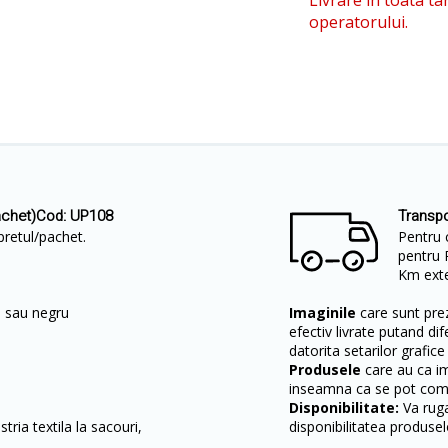
Livrare in toata ta
operatorului.
pachet)Cod: UP108
Transpo
pretul/pachet.
Pentru 
pentru 
Km exter
lb sau negru
Imaginile
care sunt prez
efectiv livrate putand dif
datorita setarilor grafice
Produsele
care au ca i
inseamna ca se pot come
Disponibilitate:
Va ruga
tria textila la sacouri,
disponibilitatea produsel