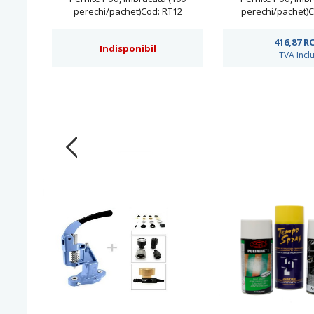
perechi/pachet)Cod: RT12
perechi/pachet)
416,87
R
Indisponibil
TVA Incl