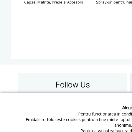
Capse, Matrite, Prese si Accesorii
Spray-uri pentru hai
Follow Us
Alege
Pentru functionarea in condit
Emidale.ro foloseste cookies pentru a tine minte faptul 
anonime, 
Contact
Cum cumperi
Pentru a va putea bucura de
Cum platesc