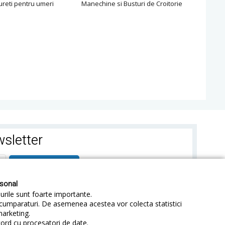
bureti pentru umeri
Manechine si Busturi de Croitorie
Harti
sletter
ABONEAZA-TE
rsonal
-urile sunt foarte importante.
e cumparaturi. De asemenea acestea vor colecta statistici
marketing.
cord cu procesatori de date.
identialitate
Sitemap
Blog
ANPC