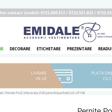
fon contact (mobil): 0722.609.312 / 0723.531.822 / 0725.55
IE
DECORARE
ETICHETARE
PREZENTARE
READU
LIVRARE
PLATA ON
IN UE
CU 
eri
›
Pernite Pod, Imbracata (100 perechi/pachet)Cod: UP108
Pernite P