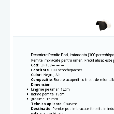
Descriere Pernite Pod, Imbracata (100 perechi/
Pernite imbracate pentru umeri. Pretul afisat este 
Cod
: UP108----------
Cantitate
: 100 perechi/pachet
Culori
: Negru, Alb
Compozitie
: Burete acoperit cu tricot de relon a
Dimensiuni:
lungime pe umar: 12cm
latime pernita: 19cm
grosime: 15 mm
Tehnica aplicare
: Coasere
Destinatie:
Pernite pod imbracate folosite in indus
paltoane, rochii, etc