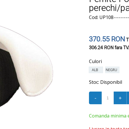
perechi/p
Cod: UP108---------
370.55 RON
T
306.24 RON
fara T
Culori
ALB
NEGRU
Stoc:
Disponibil
-
+
Comanda minima est