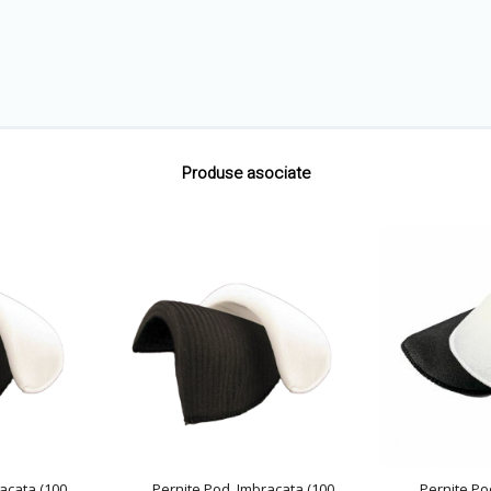
Produse asociate
acata (100
Pernite Pod, Imbracata (100
Pernite Po