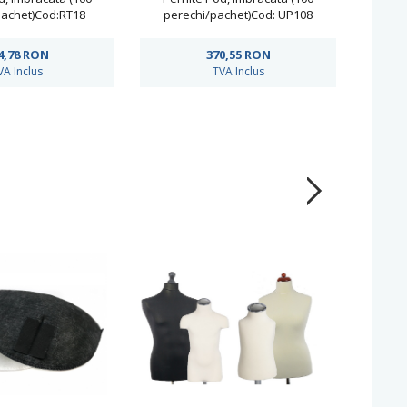
pachet)Cod:RT18
perechi/pachet)Cod: UP108
pe
4,78
RON
370,55
RON
VA Inclus
TVA Inclus