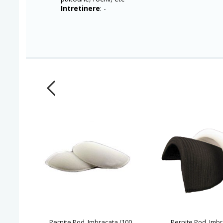
Intretinere
: -
Pernite Pod, Imbracata (100
Pernite Pod, Imbr