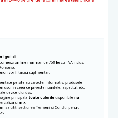
ra in 24-48 de ore, de la confirmarea telefonica a
rt gratuit
comenzi on-line mai mari de 750 lei cu TVA inclus,
Romania.
iori vor fi taxati suplimentar.
entate pe site au caracter informativ, produsele
eri usor in ceea ce priveste nuantele, aspectul, etc..
 ale device-ului dvs.
magine principala
toate culorile
disponibile
nu
rcializa si
mix
.
m sa cititi sectiunea Termeni si Conditii pentru
or.