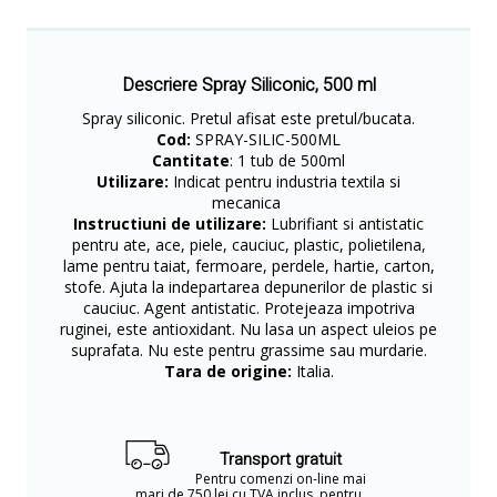
Descriere Spray Siliconic, 500 ml
Spray siliconic. Pretul afisat este pretul/bucata.
Cod:
SPRAY-SILIC-500ML
Cantitate
: 1 tub de 500ml
Utilizare:
Indicat pentru industria textila si
mecanica
Instructiuni de utilizare:
Lubrifiant si antistatic
pentru ate, ace, piele, cauciuc, plastic, polietilena,
lame pentru taiat, fermoare, perdele, hartie, carton,
stofe. Ajuta la indepartarea depunerilor de plastic si
cauciuc. Agent antistatic. Protejeaza impotriva
ruginei, este antioxidant. Nu lasa un aspect uleios pe
suprafata. Nu este pentru grassime sau murdarie.
Tara de origine:
Italia.
Transport gratuit
Pentru comenzi on-line mai
mari de 750 lei cu TVA inclus, pentru