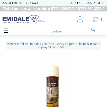
DESPRE EMIDALE
CONTACT
RO
/
EN
RON
/
EURO
Telefon contact (mobil): 0722.609.312 / 0723.531.822 /
0725.558.219
0
Mercerie online Emidale
›
Croitorie
›
Spray-uri pentru haine si tesaturi
›
Spray Siliconic, 500 ml
UTILIZATOR NOU
RECUPEREAZA PAROLA