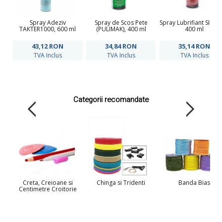
Spray Adeziv
Spray de Scos Pete
Spray Lubrifiant SIL VA
TAKTER1000, 600 ml
(PULIMAK), 400 ml
400 ml
43,12
RON
34,84
RON
35,14
RON
TVA Inclus
TVA Inclus
TVA Inclus
Categorii recomandate
Creta, Creioane si
Chinga si Tridenti
Banda Bias
Centimetre Croitorie