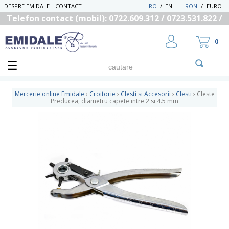
DESPRE EMIDALE
CONTACT
RO
/
EN
RON
/
EURO
Telefon contact (mobil): 0722.609.312 / 0723.531.822 /
0725.558.219
0
Mercerie online Emidale
›
Croitorie
›
Clesti si Accesorii
›
Clesti
›
Cleste
Preducea, diametru capete intre 2 si 4.5 mm
UTILIZATOR NOU
RECUPEREAZA PAROLA