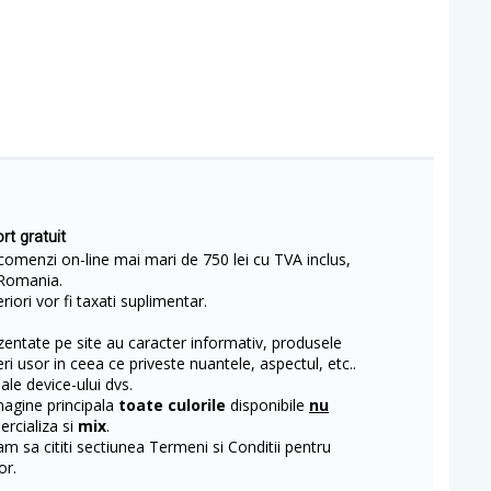
rt gratuit
comenzi on-line mai mari de 750 lei cu TVA inclus,
Romania.
iori vor fi taxati suplimentar.
entate pe site au caracter informativ, produsele
eri usor in ceea ce priveste nuantele, aspectul, etc..
 ale device-ului dvs.
magine principala
toate culorile
disponibile
nu
rcializa si
mix
.
m sa cititi sectiunea Termeni si Conditii pentru
or.