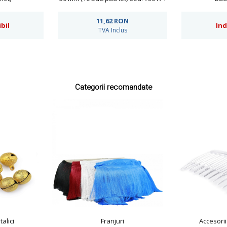
11,62
RON
bil
Ind
TVA Inclus
Categorii recomandate
alici
Franjuri
Accesorii