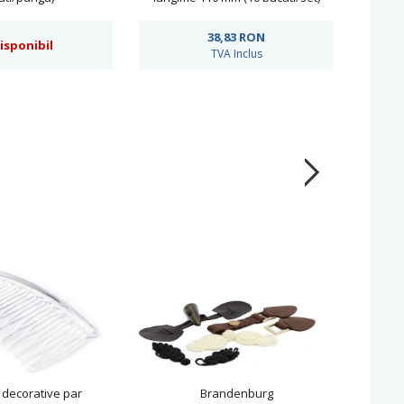
38,83
RON
isponibil
TVA Inclus
 decorative par
Brandenburg
B