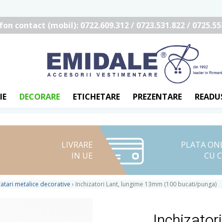
fon contact (mobil): 0722.609.312 / 0723.531.822 / 0725.55
IE
DECORARE
ETICHETARE
PREZENTARE
READU
LIVRARE
PLATA ON
IN UE
CU 
bratari metalice decorative
›
Inchizatori Lant, lungime 13mm (100 bucati/punga)
Inchizato