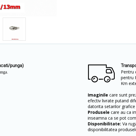
ucati/punga)
Transpo
Pentru 
punga.
pentru 
Km exter
Imaginile
care sunt prez
efectiv livrate putand dif
datorita setarilor grafice
Produsele
care au ca i
inseamna ca se pot come
Disponibilitate:
Va ruga
disponibilitatea produsel