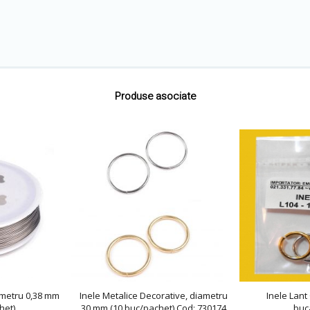
Produse asociate
ametru 0,38 mm
Inele Metalice Decorative, diametru
Inele Lant
het)
30 mm (10 buc/pachet) Cod: 730174
buc