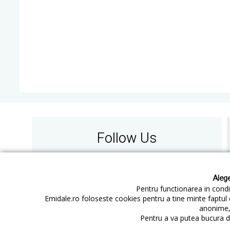
Follow Us
Alege
Pentru functionarea in condit
Emidale.ro foloseste cookies pentru a tine minte faptul 
anonime, 
Contact
Cum cumperi
Pentru a va putea bucura de
Cum platesc