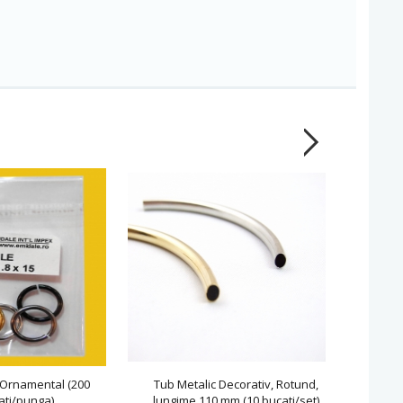
 Ornamental (200
Tub Metalic Decorativ, Rotund,
Sarma M
ati/punga)
lungime 110 mm (10 bucati/set)