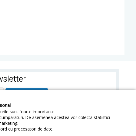
sletter
ABONEAZA-TE
rsonal
-urile sunt foarte importante.
e cumparaturi. De asemenea acestea vor colecta statistici
marketing.
cord cu procesatori de date.
identialitate
Sitemap
Blog
ANPC