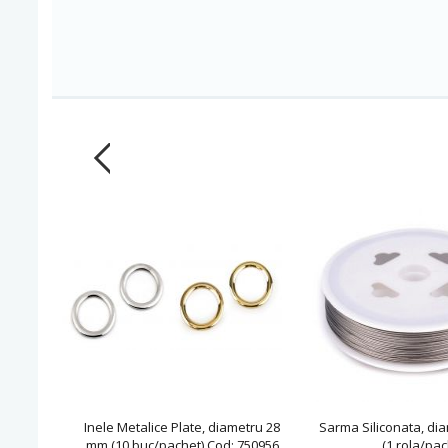
Inele Metalice Plate, diametru 28
Sarma Siliconata, di
mm (10 buc/pachet) Cod: 750956
(1 rola/pac