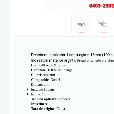
Descriere Inchizatori Lant, lungime 13mm (100 b
Inchizatori metalice argintii
. Pretul afisat este pretul/
Cod
: 0403-2502/13mm
Cantitate
: 100 bucati/punga
Culori
: Argintiu
Compozitie
: Nickel
Dimensiuni
:
lungime:13 mm
latime:7 mm
Tehnica aplicare
: Prindere
Intretinere
: -
Tara de origine
: China.