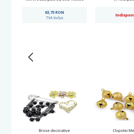
63,75
RON
Indisponi
TVA Inclus
Brose decorative
Clopotei Met