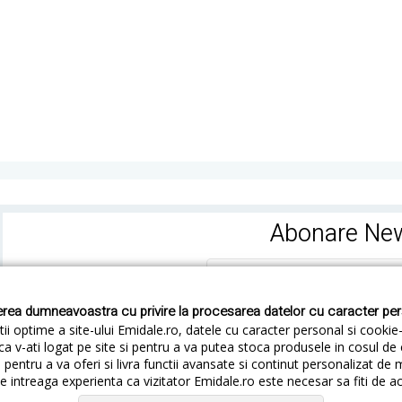
Abonare New
rea dumneavoastra cu privire la procesarea datelor cu caracter pe
ii optime a site-ului Emidale.ro, datele cu caracter personal si cookie
ca v-ati logat pe site si pentru a va putea stoca produsele in cosul d
pentru a va oferi si livra functii avansate si continut personalizat de 
 intreaga experienta ca vizitator Emidale.ro este necesar sa fiti de a
Cum livram
Cum returnezi
Termeni si Conditii
Conf