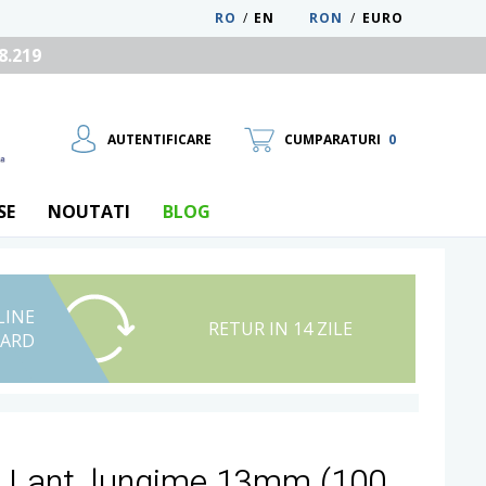
RO
/
EN
RON
/
EURO
8.219
AUTENTIFICARE
CUMPARATURI
0
SE
NOUTATI
BLOG
LINE
UTILIZATOR NOU
RETUR IN 14 ZILE
CARD
RECUPEREAZA PAROLA
ri Lant, lungime 13mm (100