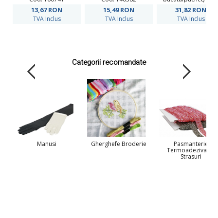
160825
13,67
RON
15,49
RON
31,82
RON
TVA Inclus
TVA Inclus
TVA Inclus
Categorii recomandate
Manusi
Gherghefe Broderie
Pasmanterie
Termoadeziva cu
Strasuri