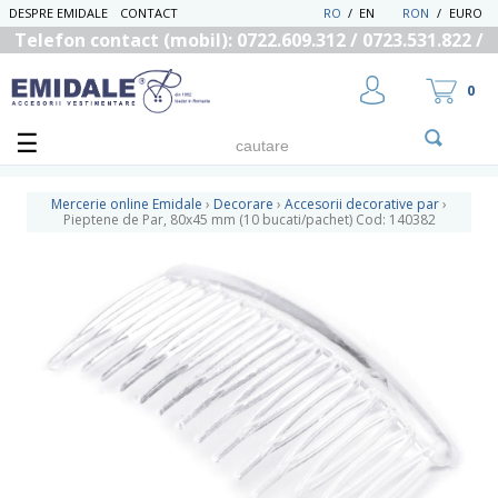
DESPRE EMIDALE
CONTACT
RO
/
EN
RON
/
EURO
Telefon contact (mobil): 0722.609.312 / 0723.531.822 /
0725.558.219
0
Mercerie online Emidale
›
Decorare
›
Accesorii decorative par
›
Pieptene de Par, 80x45 mm (10 bucati/pachet) Cod: 140382
UTILIZATOR NOU
RECUPEREAZA PAROLA