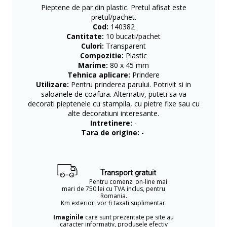
Pieptene de par din plastic. Pretul afisat este
pretul/pachet.
Cod:
140382
Cantitate:
10 bucati/pachet
Culori:
Transparent
Compozitie:
Plastic
Marime:
80 x 45 mm
Tehnica aplicare:
Prindere
Utilizare:
Pentru prinderea parului. Potrivit si in
saloanele de coafura. Alternativ, puteti sa va
decorati pieptenele cu stampila, cu pietre fixe sau cu
alte decoratiuni interesante.
Intretinere:
-
Tara de origine:
-
Transport gratuit
Pentru comenzi on-line mai
mari de 750 lei cu TVA inclus, pentru
Romania.
Km exteriori vor fi taxati suplimentar.
Imaginile
care sunt prezentate pe site au
caracter informativ, produsele efectiv