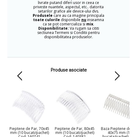
livrate putand diferi usor in ceea ce
priveste nuantele, aspectul, etc.. datorita
setarilor grafice ale device-ului dvs.
Produsele
care au ca imagine principala
toate culorile
disponibile
nu
inseamna
ca se pot comercializa si
mix
.
Disponibilitate:
Va rugam sa cititi
sectiunea Termeni si Conditii pentru
disponibilitatea produselor.
Produse asociate
Pieptene de Par, 70x45
Pieptene de Par, 80x45
Baza Pieptene de Pa
mm (10 bucati/pachet)
mm (10 bucati/pachet)
40x75 mm (10
Cod: 160741
Cod: 140382
bucata/pachet) Cod