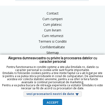
Contact
Cum cumperi
Cum platesc
Cum livram
Cum returnezi
Termeni si Conditii
Confidentialitate
Sitemap
Alegerea dumneavoastra cu privire la procesarea datelor cu
Blog
caracter personal
ANPC
Pentru functionarea in conditii optime a site-ului Emidale.ro, datele cu
caracter personal si cookie-urile sunt foarte importante.
Emidale.ro foloseste cookies pentru a tine minte faptul ca v-ati logat pe site
si pentru a va putea stoca produsele in cosul de cumparaturi. De asemenea
acestea vor colecta statistici anonime, pentru a va oferi si livra functii
office@emidale.ro
avansate si continut personalizat de marketing.
Pentru a va putea bucura de intreaga experienta ca vizitator Emidale.ro este
© Copyright 2015 - 2026 emidale.ro
necesar sa fiti de acord cu procesatori de date.
vezi procesatorii nostri de date
ACCEPT