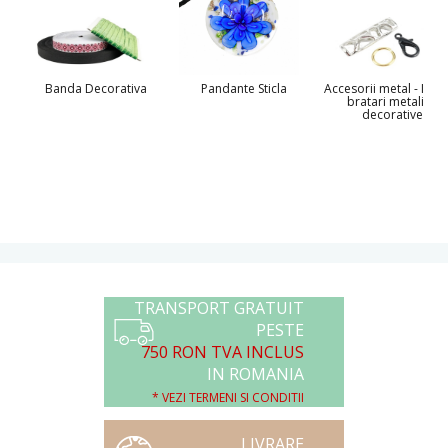
Banda Decorativa
Pandante Sticla
Accesorii metal - Inele
bratari metalice
decorative
TRANSPORT GRATUIT
PESTE
750 RON TVA INCLUS
IN ROMANIA
* VEZI TERMENI SI CONDITII
LIVRARE