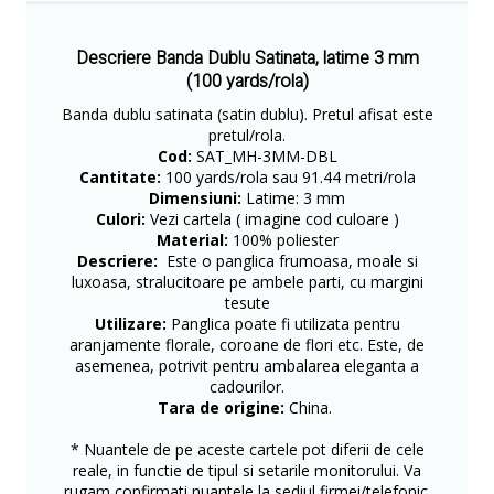
Descriere Banda Dublu Satinata, latime 3 mm
(100 yards/rola)
Banda dublu satinata (satin dublu). Pretul afisat este
pretul/rola.
Cod:
SAT_MH-3MM-DBL
Cantitate:
100 yards/rola sau 91.44 metri/rola
Dimensiuni:
Latime: 3 mm
Culori:
Vezi cartela ( imagine cod culoare )
Material:
100% poliester
Descriere:
Este o panglica frumoasa, moale si
luxoasa, stralucitoare pe ambele parti, cu margini
tesute
Utilizare:
Panglica poate fi utilizata pentru
aranjamente florale, coroane de flori etc. Este, de
asemenea, potrivit pentru ambalarea eleganta a
cadourilor.
Tara de origine:
China.
* Nuantele de pe aceste cartele pot diferii de cele
reale, in functie de tipul si setarile monitorului. Va
rugam confirmati nuantele la sediul firmei/telefonic.