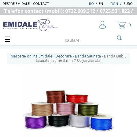
DESPRE EMIDALE
CONTACT
RO
/
EN
RON
/
EURO
Telefon contact (mobil): 0722.609.312 / 0723.531.822 /
0725.558.219
0
Mercerie online Emidale
›
Decorare
›
Banda Satinata
›
Banda Dublu
Satinata, latime 3 mm (100 yards/rola)
UTILIZATOR NOU
RECUPEREAZA PAROLA