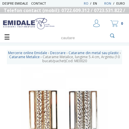
DESPRE EMIDALE
CONTACT
RO
/
EN
RON
/
EURO
Telefon contact (mobil): 0722.609.312 / 0723.531.822 /
0725.558.219
0
Mercerie online Emidale
›
Decorare
›
Catarame din metal sau plastic
›
Catarame Metalice
›
Catarame Metalice, lungime 5.4 cm, Argintiu (10
bucati/pachet)Cod: ME0020
UTILIZATOR NOU
RECUPEREAZA PAROLA