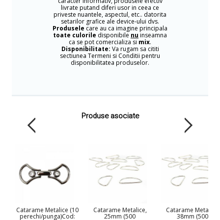
caracter informativ, produsele efectiv
livrate putand diferi usor in ceea ce
priveste nuantele, aspectul, etc.. datorita
setarilor grafice ale device-ului dvs.
Produsele
care au ca imagine principala
toate culorile
disponibile
nu
inseamna
ca se pot comercializa si
mix
.
Disponibilitate:
Va rugam sa cititi
sectiunea Termeni si Conditii pentru
disponibilitatea produselor.
Produse asociate
Catarame Metalice (10
Catarame Metalice,
Catarame Metalice,
perechi/punga)Cod:
25mm (500
38mm (500