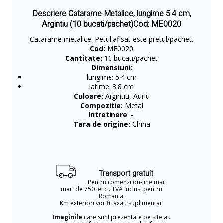
Descriere Catarame Metalice, lungime 5.4 cm,
Argintiu (10 bucati/pachet)Cod: ME0020
Catarame metalice. Petul afisat este pretul/pachet.
Cod:
ME0020
Cantitate:
10 bucati/pachet
Dimensiuni
:
lungime: 5.4 cm
latime: 3.8 cm
Culoare:
Argintiu, Auriu
Compozitie:
Metal
Intretinere
: -
Tara de origine:
China
Transport gratuit
Pentru comenzi on-line mai
mari de 750 lei cu TVA inclus, pentru
Romania.
Km exteriori vor fi taxati suplimentar.
Imaginile
care sunt prezentate pe site au