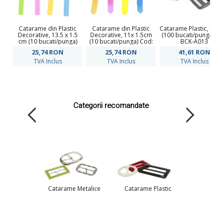
Catarame din Plastic
Catarame din Plastic
Catarame Plastic, 38
Decorative, 13.5 x 1.5
Decorative, 11x 1.5cm
(100 bucati/punga)Co
cm (10 bucati/punga)
(10 bucati/punga) Cod:
BCK-A013
Cod: R10235
R10301
25,74
RON
25,74
RON
41,61
RON
TVA Inclus
TVA Inclus
TVA Inclus
Categorii recomandate
Catarame Metalice
Catarame Plastic