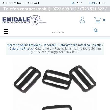
DESPRE EMIDALE
CONTACT
RO
/
EN
RON
/
EURO
Telefon contact (mobil): 0722.609.312 / 0723.531.822 /
0725.558.219
0
Mercerie online Emidale
›
Decorare
›
Catarame din metal sau plastic
›
Catarame Plastic
›
Catarame din Plastic, lungime interioara 50 mm
(100 bucati/punga)Cod: 0324-8560
UTILIZATOR NOU
RECUPEREAZA PAROLA