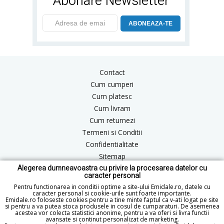
Abonare Newsletter
ABONEAZA-TE
Contact
Cum cumperi
Cum platesc
Cum livram
Cum returnezi
Termeni si Conditii
Confidentialitate
Sitemap
Alegerea dumneavoastra cu privire la procesarea datelor cu
Blog
caracter personal
ANPC
Pentru functionarea in conditii optime a site-ului Emidale.ro, datele cu
caracter personal si cookie-urile sunt foarte importante.
Emidale.ro foloseste cookies pentru a tine minte faptul ca v-ati logat pe site
si pentru a va putea stoca produsele in cosul de cumparaturi. De asemenea
acestea vor colecta statistici anonime, pentru a va oferi si livra functii
office@emidale.ro
avansate si continut personalizat de marketing.