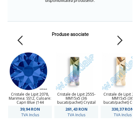
disponibilitatea produselor.
Produse asociate
Cristale de Lipit 2078,
Cristale de Lipit 2555-
Cristale de Lipit 255
Marimea: SS12, Culoare:
MM15x5 (36
MM15x5 (36
Capri Blue (144
bucati/pachet) Crystal
bucati/pachet) Crysta
buc/pachet)
AB
Golden Shadow
39,94
RON
261,43
RON
330,37
RON
TVA Inclus
TVA Inclus
TVA Inclus