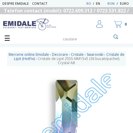
DESPRE EMIDALE
CONTACT
RO
/
EN
RON
/
EURO
Telefon contact (mobil): 0722.609.312 / 0723.531.822 /
0725.558.219
0
Mercerie online Emidale
›
Decorare
›
Cristale
›
Swarovski
›
Cristale de
Lipit (HotFix)
›
Cristale de Lipit 2555-MM15x5 (36 bucati/pachet)
Crystal AB
UTILIZATOR NOU
RECUPEREAZA PAROLA