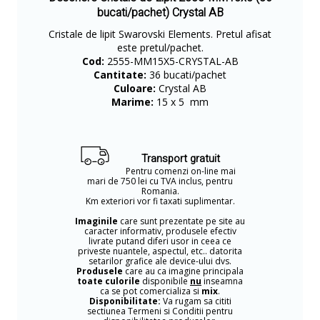
bucati/pachet) Crystal AB
​Cristale de lipit Swarovski Elements. Pretul afisat
este pretul/pachet.
Cod:
2555-MM15X5-CRYSTAL-AB
Cantitate:
36 bucati/pachet
Culoare:
Crystal AB
Marime:
15 x 5 mm
Transport gratuit
Pentru comenzi on-line mai
mari de 750 lei cu TVA inclus, pentru
Romania.
Km exteriori vor fi taxati suplimentar.
Imaginile
care sunt prezentate pe site au
caracter informativ, produsele efectiv
livrate putand diferi usor in ceea ce
priveste nuantele, aspectul, etc.. datorita
setarilor grafice ale device-ului dvs.
Produsele
care au ca imagine principala
toate culorile
disponibile
nu
inseamna
ca se pot comercializa si
mix
.
Disponibilitate:
Va rugam sa cititi
sectiunea Termeni si Conditii pentru