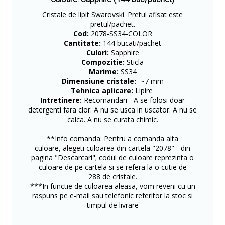
Cristale de lipit Swarovski. Pretul afisat este
pretul/pachet.
Cod:
2078-SS34-COLOR
Cantitate:
144 bucati/pachet
Culori:
Sapphire
Compozitie:
Sticla
Marime:
SS34
Dimensiune cristale:
~7 mm
Tehnica aplicare:
Lipire
Intretinere:
Recomandari - A se folosi doar
detergenti fara clor. A nu se usca in uscator. A nu se
calca. A nu se curata chimic.
**Info comanda: Pentru a comanda alta
culoare, alegeti culoarea din cartela "2078" - din
pagina "Descarcari"; codul de culoare reprezinta o
culoare de pe cartela si se refera la o cutie de
288 de cristale.
***In functie de culoarea aleasa, vom reveni cu un
raspuns pe e-mail sau telefonic referitor la stoc si
timpul de livrare