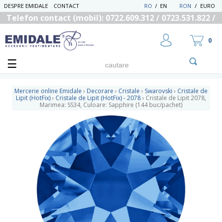
DESPRE EMIDALE
CONTACT
RO
/
EN
RON
/
EURO
Telefon contact (mobil): 0722.609.312 / 0723.531.822 /
0725.558.219
0
Mercerie online Emidale
›
Decorare
›
Cristale
›
Swarovski
›
Cristale de
Lipit (HotFix)
›
Cristale de Lipit (HotFix) - 2078
›
Cristale de Lipit 2078,
Marimea: SS34, Culoare: Sapphire (144 buc/pachet)
UTILIZATOR NOU
RECUPEREAZA PAROLA