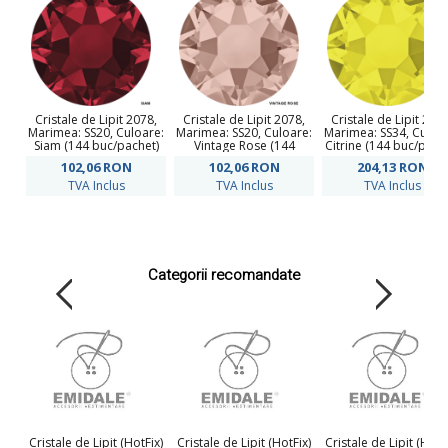
Cristale de Lipit 2078,
Cristale de Lipit 2078,
Cristale de Lipit 2078
Marimea: SS20, Culoare:
Marimea: SS20, Culoare:
Marimea: SS34, Culoa
Siam (144 buc/pachet)
Vintage Rose (144
Citrine (144 buc/pach
buc/pachet)
102,06
RON
102,06
RON
204,13
RON
TVA Inclus
TVA Inclus
TVA Inclus
Categorii recomandate
Cristale de Lipit (HotFix)
Cristale de Lipit (HotFix)
Cristale de Lipit (HotF