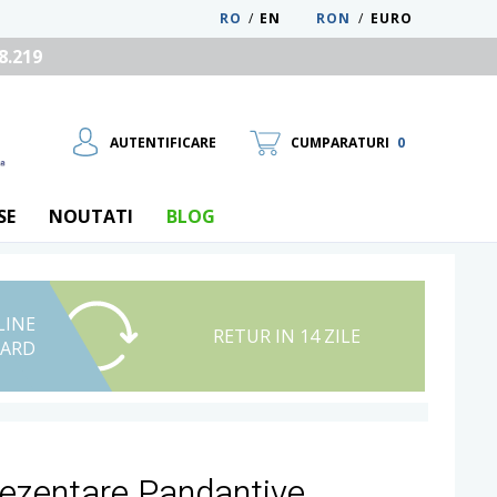
RO
/
EN
RON
/
EURO
8.219
AUTENTIFICARE
CUMPARATURI
0
SE
NOUTATI
BLOG
LINE
UTILIZATOR NOU
RETUR IN 14 ZILE
CARD
RECUPEREAZA PAROLA
rezentare Pandantive