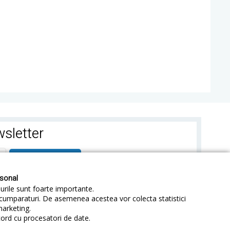
sletter
ABONEAZA-TE
rsonal
-urile sunt foarte importante.
e cumparaturi. De asemenea acestea vor colecta statistici
marketing.
cord cu procesatori de date.
identialitate
Sitemap
Blog
ANPC