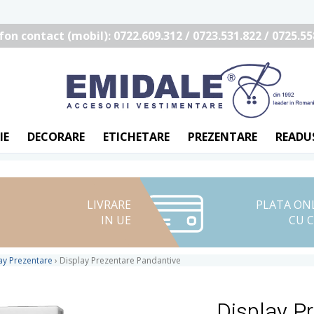
fon contact (mobil): 0722.609.312 / 0723.531.822 / 0725.55
IE
DECORARE
ETICHETARE
PREZENTARE
READU
LIVRARE
PLATA ON
IN UE
CU 
ay Prezentare
›
Display Prezentare Pandantive
Display P