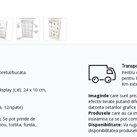
Transpo
 pretul/bucata.
Pentru 
pentru 
Km exter
splay (Lxl): 24 x 10 cm,
Imaginile
care sunt prez
efectiv livrate putand dif
a, 12/spate)
datorita setarilor grafice
Produsele
care au ca i
i; Se pot prinde de
inseamna ca se pot come
nou, tortita, funda,
Disponibilitate:
Va ruga
disponibilitatea produsel