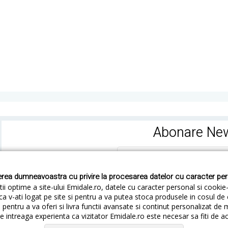
Abonare New
rea dumneavoastra cu privire la procesarea datelor cu caracter pe
ii optime a site-ului Emidale.ro, datele cu caracter personal si cookie
ca v-ati logat pe site si pentru a va putea stoca produsele in cosul d
pentru a va oferi si livra functii avansate si continut personalizat de 
 intreaga experienta ca vizitator Emidale.ro este necesar sa fiti de a
Cum livram
Cum returnezi
Termeni si Conditii
Conf