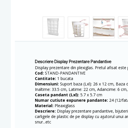
Descriere Display Prezentare Pandantive
Display prezentare din plexiglas. Pretul afisat este
Cod:
STAND-PANDANTIVE
Cantitate:
1 bucata
Dimensiuni:
Suport baza (Lxl): 26 x 12 cm, Baza di
Inaltime: 33.5 cm, Latime: 22 cm, Adancime: 6 cm,
Caseta pandant (Lxl):
5.7 x 5.7 cm
Numar cutiute expunere pandante:
24 (12/fat
Material:
Pleaxiglass
Descriere:
Display prezentare pandantive, bijuteri
carligele de plastic de pe display cu ajutorul unui a
snur...etc