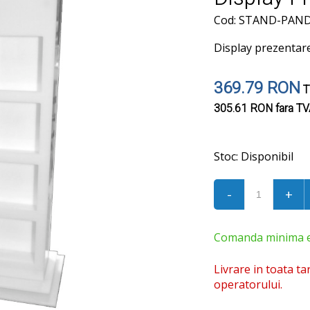
Cod: STAND-PAN
Display prezentare
369.79 RON
T
305.61 RON
fara T
Stoc:
Disponibil
-
+
Comanda minima est
Livrare in toata ta
operatorului.