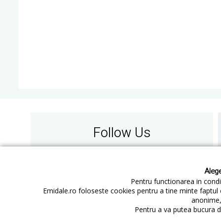
Follow Us
Alege
Pentru functionarea in condit
Emidale.ro foloseste cookies pentru a tine minte faptul 
anonime, 
Contact
Cum cumperi
Pentru a va putea bucura de
Cum platesc