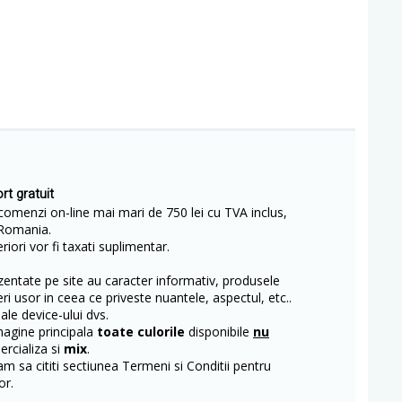
rt gratuit
comenzi on-line mai mari de 750 lei cu TVA inclus,
Romania.
iori vor fi taxati suplimentar.
entate pe site au caracter informativ, produsele
eri usor in ceea ce priveste nuantele, aspectul, etc..
 ale device-ului dvs.
magine principala
toate culorile
disponibile
nu
rcializa si
mix
.
m sa cititi sectiunea Termeni si Conditii pentru
or.